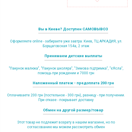
Вы в Киеве? Доступен САМОВЫВОЗ
Оформляете online - забираете уже завтра: Киев, ТЦ АРКАДИЯ, ул.
Борщаговская 154а, 2 этаж
Принимаем детские выплаты
"Пакунок малюка", "Пакунок школяра", "Зимова підтримка", "єЯсла",
помощь при рождении и 7000 грн
Наложенный платеж - предоплата 200 грн
Оплачиваете 200 грн (постельное - 300 грн), разницу - при получении.
При отказе - покрывает доставку
Обмен на другой размер/товар
Этот товар не подлежит возрату в нашем магазине, но по
согласованию мы можем рассмотреть обмен