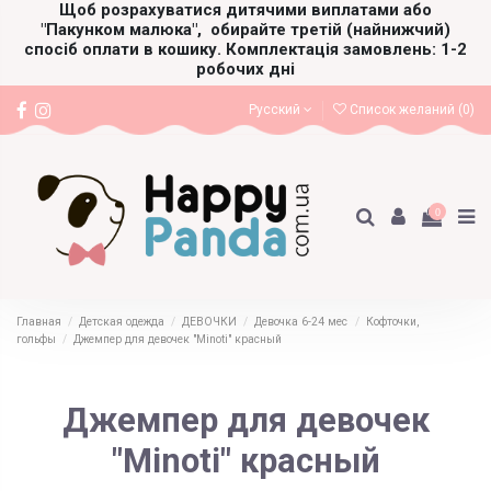
Щоб розрахуватися дитячими виплатами або
"Пакунком малюка",
обирайте третій (найнижчий)
спосіб оплати в кошику. Комплектація замовлень: 1-2
робочих дні
Русский
Список желаний (
0
)
0
Главная
Детская одежда
ДЕВОЧКИ
Девочка 6-24 мес
Кофточки,
гольфы
Джемпер для девочек "Minoti" красный
Джемпер для девочек
"Minoti" красный