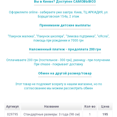
Вы в Киеве? Доступен САМОВЫВОЗ
Оформляете online - забираете уже завтра: Киев, ТЦ АРКАДИЯ, ул.
Борщаговская 154а, 2 этаж
Принимаем детские выплаты
"Пакунок малюка", "Пакунок школяра", "Зимова підтримка", "єЯсла",
помощь при рождении и 7000 грн
Наложенный платеж - предоплата 200 грн
Оплачиваете 200 грн (постельное - 300 грн), разницу - при получении.
При отказе - покрывает доставку
Обмен на другой размер/товар
Этот товар не подлежит возрату в нашем магазине, но по
согласованию мы можем рассмотреть обмен
Артикул
Название
Кол-во
Цена
029795
Стандартные размеры: 3 года (98 см)
1
195