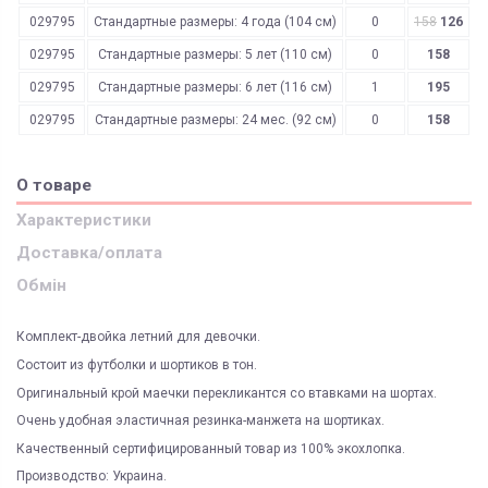
029795
Стандартные размеры: 4 года (104 см)
0
158
126
029795
Стандартные размеры: 5 лет (110 см)
0
158
029795
Стандартные размеры: 6 лет (116 см)
1
195
029795
Стандартные размеры: 24 мес. (92 см)
0
158
О товаре
Характеристики
Доставка/оплата
Обмін
Комплект-двойка летний для девочки.
Состоит из футболки и шортиков в тон.
Оригинальный крой маечки перекликантся со втавками на шортах.
Очень удобная эластичная резинка-манжета на шортиках.
Качественный сертифицированный товар из 100% экохлопка.
Производство: Украина.