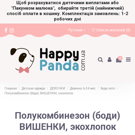
Щоб розрахуватися дитячими виплатами або
"Пакунком малюка",
обирайте третій (найнижчий)
спосіб оплати в кошику. Комплектація замовлень: 1-2
робочих дні
Русский
Список желаний (
0
)
0
Главная
Детская одежда
ДЕВОЧКИ
Девочка 6-24 мес
Боди лето
Полукомбинезон (боди) ВИШЕНКИ, экохлопок
Полукомбинезон (боди)
ВИШЕНКИ, экохлопок