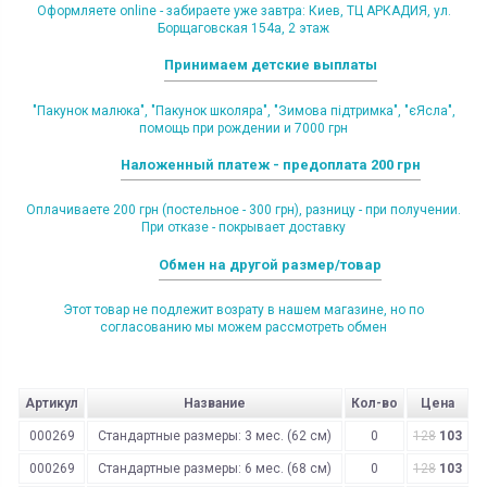
Оформляете online - забираете уже завтра: Киев, ТЦ АРКАДИЯ, ул.
Борщаговская 154а, 2 этаж
Принимаем детские выплаты
"Пакунок малюка", "Пакунок школяра", "Зимова підтримка", "єЯсла",
помощь при рождении и 7000 грн
Наложенный платеж - предоплата 200 грн
Оплачиваете 200 грн (постельное - 300 грн), разницу - при получении.
При отказе - покрывает доставку
Обмен на другой размер/товар
Этот товар не подлежит возрату в нашем магазине, но по
согласованию мы можем рассмотреть обмен
Артикул
Название
Кол-во
Цена
000269
Стандартные размеры: 3 мес. (62 см)
0
128
103
000269
Стандартные размеры: 6 мес. (68 см)
0
128
103