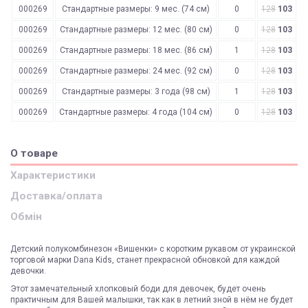
000269
Стандартные размеры: 9 мес. (74 см)
0
128
103
000269
Стандартные размеры: 12 мес. (80 см)
0
128
103
000269
Стандартные размеры: 18 мес. (86 см)
1
128
103
000269
Стандартные размеры: 24 мес. (92 см)
0
128
103
000269
Стандартные размеры: 3 года (98 см)
1
128
103
000269
Стандартные размеры: 4 года (104 см)
0
128
103
О товаре
Характеристики
Доставка/оплата
Обмін
Детский полукомбинезон «Вишенки» с коротким рукавом от украинской
торговой марки Dana Kids, станет прекрасной обновкой для каждой
девочки.
Этот замечательный хлопковый боди для девочек, будет очень
практичным для Вашей малышки, так как в летний зной в нём не будет