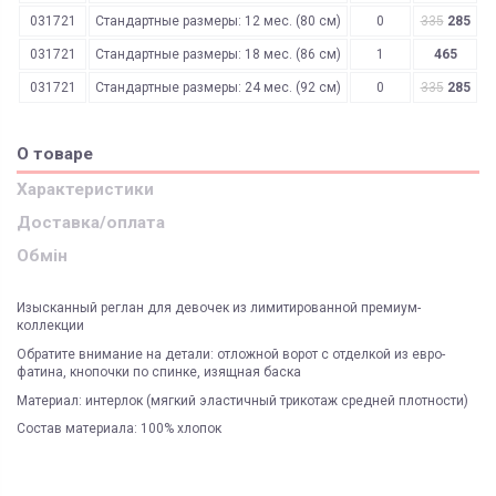
031721
Стандартные размеры: 12 мес. (80 см)
0
335
285
031721
Стандартные размеры: 18 мес. (86 см)
1
465
031721
Стандартные размеры: 24 мес. (92 см)
0
335
285
О товаре
Характеристики
Доставка/оплата
Обмін
Изысканный реглан для девочек из лимитированной премиум-
коллекции
Обратите внимание на детали: отложной ворот с отделкой из евро-
фатина, кнопочки по спинке, изящная баска
Материал: интерлок (мягкий эластичный трикотаж средней плотности)
Состав материала: 100% хлопок
ЯК ЗАМОВИТИ? ЧИ Є ДОСТАВКА ПО УКРАІНІ?
ВАЖЛИВО:
Доставка курьером
Киев
Не всі категорії товарів, придбаних на нашому сайті
Доставка по Україні відбувається виключно ТК "Нова Пошта"
і може