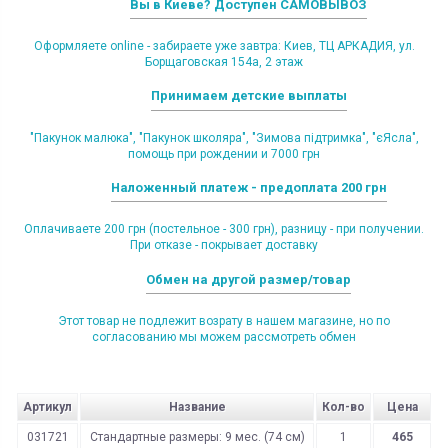
Вы в Киеве? Доступен САМОВЫВОЗ
Оформляете online - забираете уже завтра: Киев, ТЦ АРКАДИЯ, ул.
Борщаговская 154а, 2 этаж
Принимаем детские выплаты
"Пакунок малюка", "Пакунок школяра", "Зимова підтримка", "єЯсла",
помощь при рождении и 7000 грн
Наложенный платеж - предоплата 200 грн
Оплачиваете 200 грн (постельное - 300 грн), разницу - при получении.
При отказе - покрывает доставку
Обмен на другой размер/товар
Этот товар не подлежит возрату в нашем магазине, но по
согласованию мы можем рассмотреть обмен
Артикул
Название
Кол-во
Цена
031721
Стандартные размеры: 9 мес. (74 см)
1
465