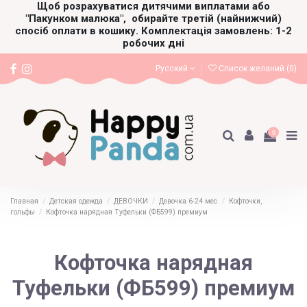
Щоб розрахуватися дитячими виплатами або
"Пакунком малюка",
обирайте третій (найнижчий)
спосіб оплати в кошику. Комплектація замовлень: 1-2
робочих дні
Русский
Список желаний (
0
)
0
Главная
Детская одежда
ДЕВОЧКИ
Девочка 6-24 мес
Кофточки,
гольфы
Кофточка нарядная Туфельки (ФБ599) премиум
Кофточка нарядная
Туфельки (ФБ599) премиум