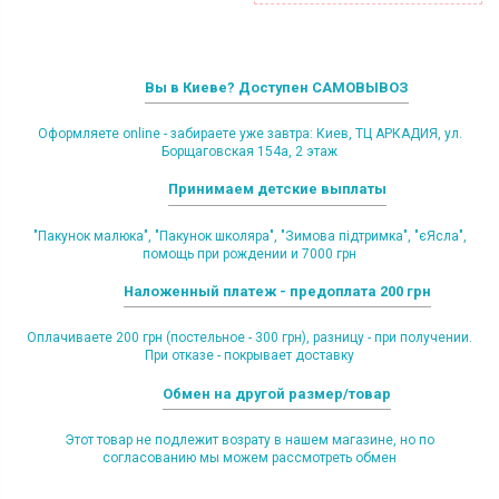
Вы в Киеве? Доступен САМОВЫВОЗ
Оформляете online - забираете уже завтра: Киев, ТЦ АРКАДИЯ, ул.
Борщаговская 154а, 2 этаж
Принимаем детские выплаты
"Пакунок малюка", "Пакунок школяра", "Зимова підтримка", "єЯсла",
помощь при рождении и 7000 грн
Наложенный платеж - предоплата 200 грн
Оплачиваете 200 грн (постельное - 300 грн), разницу - при получении.
При отказе - покрывает доставку
Обмен на другой размер/товар
Этот товар не подлежит возрату в нашем магазине, но по
согласованию мы можем рассмотреть обмен