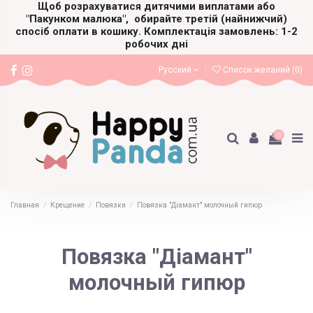
Щоб розрахуватися дитячими виплатами або
"Пакунком малюка",
обирайте третій (найнижчий)
спосіб оплати в кошику. Комплектація замовлень: 1-2
робочих дні
Русский
Список желаний (
0
)
0
Главная
Крещение
Повязки
Повязка "Діамант" молочный гипюр
Повязка "Діамант"
молочный гипюр