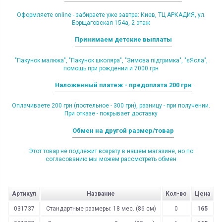
Оформляете online - забираете уже завтра: Киев, ТЦ АРКАДИЯ, ул.
Борщаговская 154а, 2 этаж
Принимаем детские выплаты
"Пакунок малюка", "Пакунок школяра", "Зимова підтримка", "єЯсла",
помощь при рождении и 7000 грн
Наложенный платеж - предоплата 200 грн
Оплачиваете 200 грн (постельное - 300 грн), разницу - при получении.
При отказе - покрывает доставку
Обмен на другой размер/товар
Этот товар не подлежит возрату в нашем магазине, но по
согласованию мы можем рассмотреть обмен
Артикул
Название
Кол-во
Цена
031737
Стандартные размеры: 18 мес. (86 см)
0
165