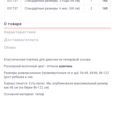
031737
Стандартные размеры: 3 года (98 см)
1
165
031737
Стандартные размеры: 6 мес. (68 см)
2
165
О товаре
Характеристики
Доставка/оплата
Обмін
Классическая повязка для девочек на гипюровой основе
Роскошный молочный цвет - оттенок
шампань
Размеры универсальные (промежуточные от и до): 56-68, 68-86, 86-122
(рост ребенка в см)
Хорошо тянется. Есть запас. Мы опубликовали максимальный размер
как 98 см (на бирке 86-122 см)
Основной материал: гипюр
ЯК ЗАМОВИТИ? ЧИ Є ДОСТАВКА ПО УКРАІНІ?
ВАЖЛИВО:
Доставка курьером
Киев
Не всі категорії товарів, придбаних на нашому сайті
Доставка по Україні відбувається виключно ТК "Нова Пошта"
і може
підлягають поверненню та обміну!
бути здійснена, як на відділення (або поштомат), так і на адресу
Склад
Киев
Пунктом 9.5. Оферти встановлено, що обміну та/або
Під час оформлення замовлення оберіть потрібний варіант