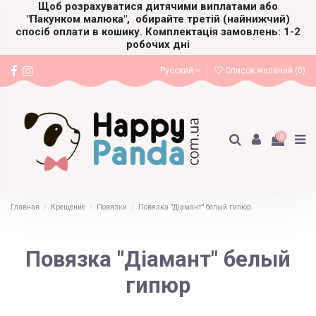
Щоб розрахуватися дитячими виплатами або
"Пакунком малюка",
обирайте третій (найнижчий)
спосіб оплати в кошику. Комплектація замовлень: 1-2
робочих дні
Русский
Список желаний (
0
)
0
Главная
Крещение
Повязки
Повязка "Діамант" белый гипюр
Повязка "Діамант" белый
гипюр