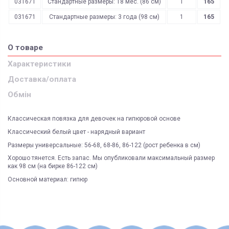
031671
Стандартные размеры: 18 мес. (86 см)
1
165
031671
Стандартные размеры: 3 года (98 см)
1
165
О товаре
Характеристики
Доставка/оплата
Обмін
Классическая повязка для девочек на гипюровой основе
Классический белый цвет - нарядный вариант
Размеры универсальные: 56-68, 68-86, 86-122 (рост ребенка в см)
Хорошо тянется. Есть запас. Мы опубликовали максимальный размер
как 98 см (на бирке 86-122 см)
Основной материал: гипюр
ЯК ЗАМОВИТИ? ЧИ Є ДОСТАВКА ПО УКРАІНІ?
ВАЖЛИВО:
Доставка курьером
Киев
Не всі категорії товарів, придбаних на нашому сайті
Доставка по Україні відбувається виключно ТК "Нова Пошта"
і може
підлягають поверненню та обміну!
бути здійснена, як на відділення (або поштомат), так і на адресу
Склад
Киев
Пунктом 9.5. Оферти встановлено, що обміну та/або
Під час оформлення замовлення оберіть потрібний варіант
Категория
премиум
поверненню НЕ ПІДЛЯГАЮТЬ наступні категоріі товарів