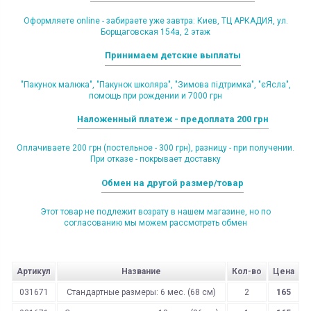
Оформляете online - забираете уже завтра: Киев, ТЦ АРКАДИЯ, ул.
Борщаговская 154а, 2 этаж
Принимаем детские выплаты
"Пакунок малюка", "Пакунок школяра", "Зимова підтримка", "єЯсла",
помощь при рождении и 7000 грн
Наложенный платеж - предоплата 200 грн
Оплачиваете 200 грн (постельное - 300 грн), разницу - при получении.
При отказе - покрывает доставку
Обмен на другой размер/товар
Этот товар не подлежит возрату в нашем магазине, но по
согласованию мы можем рассмотреть обмен
Артикул
Название
Кол-во
Цена
031671
Стандартные размеры: 6 мес. (68 см)
2
165