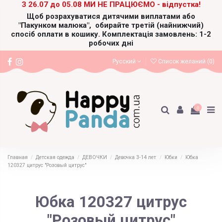
З 26.07 до 05.08 МИ НЕ ПРАЦЮЄМО - відпустка!
Щоб розрахуватися дитячими виплатами або
"Пакунком малюка",
обирайте третій (найнижчий)
спосіб оплати в кошику. Комплектація замовлень: 1-2
робочих дні
Русский
Список желаний (
0
)
0
Главная
Детская одежда
ДЕВОЧКИ
Девочка 3-14 лет
Юбки
Юбка
120327 цитрус "Розовый цитрус"
Юбка 120327 цитрус
"Розовый цитрус"