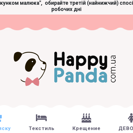
акунком малюка",
обирайте третій (найнижчий) спос
робочих дні
яску
Текстиль
Крещение
ДЕВ