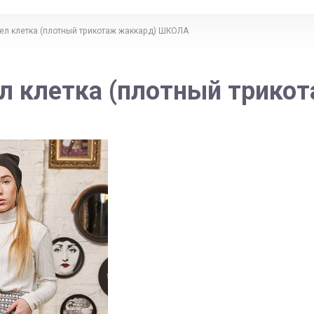
ел клетка (плотный трикотаж жаккард) ШКОЛА
л клетка (плотный трик