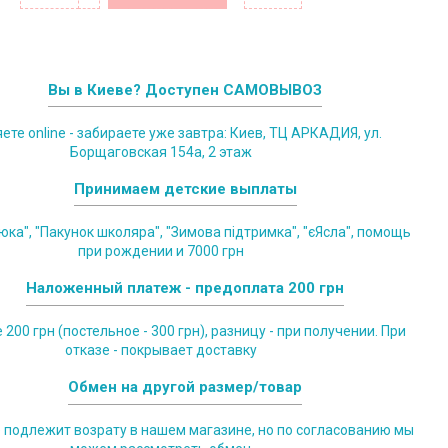
Вы в Киеве? Доступен САМОВЫВОЗ
те online - забираете уже завтра: Киев, ТЦ АРКАДИЯ, ул.
Борщаговская 154а, 2 этаж
Принимаем детские выплаты
юка", "Пакунок школяра", "Зимова підтримка", "єЯсла", помощь
при рождении и 7000 грн
Наложенный платеж - предоплата 200 грн
200 грн (постельное - 300 грн), разницу - при получении. При
отказе - покрывает доставку
Обмен на другой размер/товар
е подлежит возрату в нашем магазине, но по согласованию мы