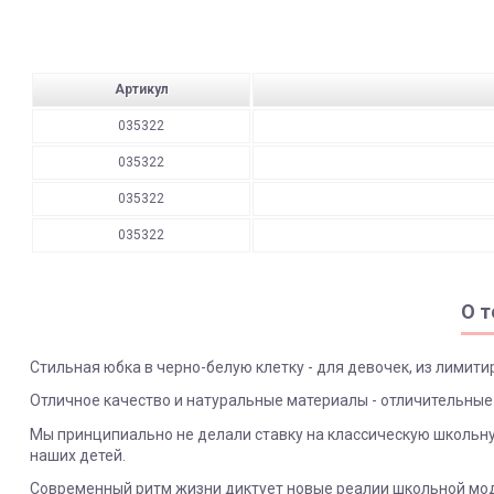
Артикул
035322
035322
035322
035322
О т
Стильная юбка в черно-белую клетку - для девочек, из лимит
Отличное качество и натуральные материалы - отличительные
Мы принципиально не делали ставку на классическую школьну
наших детей.
Современный ритм жизни диктует новые реалии школьной моды