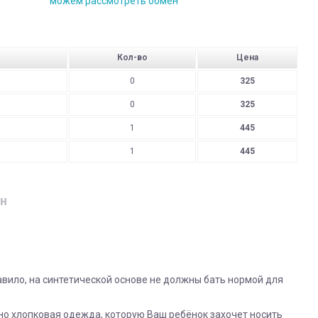
можем рассмотреть обмен
Кол-во
Цена
0
325
0
325
1
445
1
445
н
вило, на синтетической основе не должны бать нормой для
но хлопковая одежда, которую Ваш ребёнок захочет носить