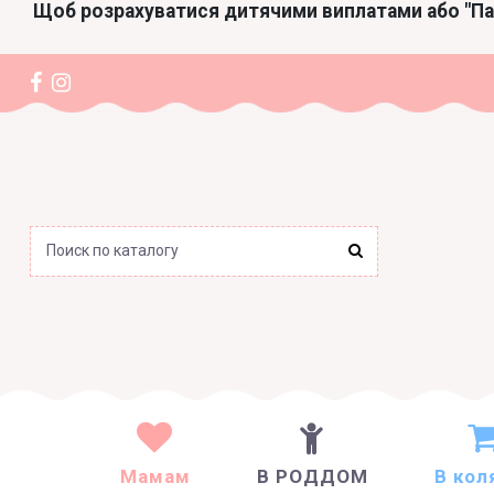
Щоб розрахуватися дитячими виплатами або "П
Мамам
В РОДДОМ
В кол