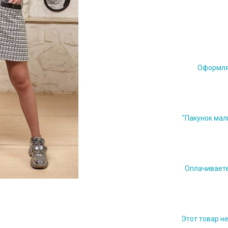
Оформляе
"Пакунок мал
Оплачиваете 
Этот товар н