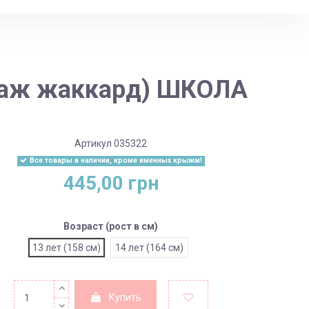
отаж жаккард) ШКОЛА
Артикул
035322
Все товары в наличии, кроме именных крыжм!
445,00 грн
Возраст (рост в см)
13 лет (158 см)
14 лет (164 см)
Купить