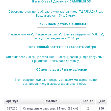
Вы в Киеве? Доступен САМОВЫВОЗ
Оформляете online - забираете уже завтра: Киев, ТЦ АРКАДИЯ, ул.
Борщаговская 154а, 2 этаж
Принимаем детские выплаты
"Пакунок малюка", "Пакунок школяра", "Зимова підтримка", "єЯсла",
помощь при рождении и 7000 грн
Наложенный платеж - предоплата 200 грн
Оплачиваете 200 грн (постельное - 300 грн), разницу - при получении.
При отказе - покрывает доставку
Обмен на другой размер/товар
Этот товар не подлежит возрату в нашем магазине, но по
согласованию мы можем рассмотреть обмен
Артикул
Название
Кол-во
Цена
037206
Стандартные размеры: 24 мес. (92 см)
2
160