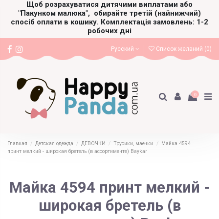
Щоб розрахуватися дитячими виплатами або
"Пакунком малюка",
обирайте третій (найнижчий)
спосіб оплати в кошику. Комплектація замовлень: 1-2
робочих дні
Русский
Список желаний (
0
)
0
Главная
Детская одежда
ДЕВОЧКИ
Трусики, маечки
Майка 4594
принт мелкий - широкая бретель (в ассортименте) Baykar
Майка 4594 принт мелкий -
широкая бретель (в