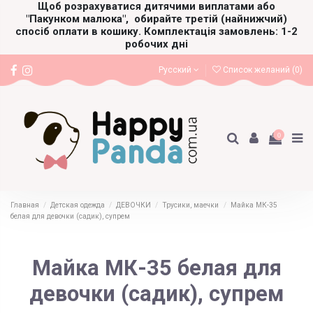
Щоб розрахуватися дитячими виплатами або
"Пакунком малюка",
обирайте третій (найнижчий)
спосіб оплати в кошику. Комплектація замовлень: 1-2
робочих дні
Русский
Список желаний (
0
)
0
Главная
Детская одежда
ДЕВОЧКИ
Трусики, маечки
Майка МК-35
белая для девочки (садик), супрем
Майка МК-35 белая для
девочки (садик), супрем