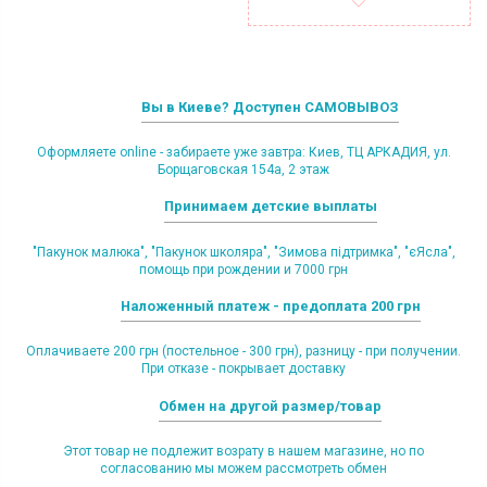
Вы в Киеве? Доступен САМОВЫВОЗ
Оформляете online - забираете уже завтра: Киев, ТЦ АРКАДИЯ, ул.
Борщаговская 154а, 2 этаж
Принимаем детские выплаты
"Пакунок малюка", "Пакунок школяра", "Зимова підтримка", "єЯсла",
помощь при рождении и 7000 грн
Наложенный платеж - предоплата 200 грн
Оплачиваете 200 грн (постельное - 300 грн), разницу - при получении.
При отказе - покрывает доставку
Обмен на другой размер/товар
Этот товар не подлежит возрату в нашем магазине, но по
согласованию мы можем рассмотреть обмен