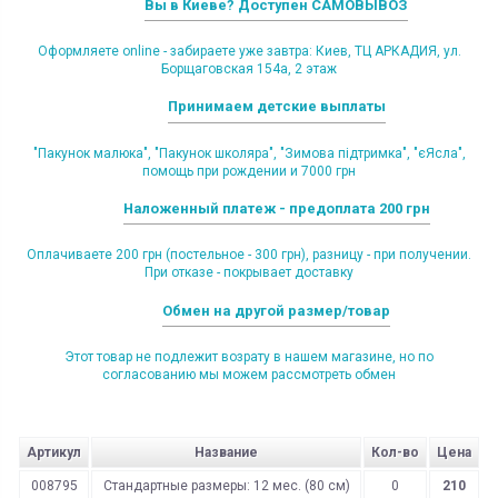
Вы в Киеве? Доступен САМОВЫВОЗ
Оформляете online - забираете уже завтра: Киев, ТЦ АРКАДИЯ, ул.
Борщаговская 154а, 2 этаж
Принимаем детские выплаты
"Пакунок малюка", "Пакунок школяра", "Зимова підтримка", "єЯсла",
помощь при рождении и 7000 грн
Наложенный платеж - предоплата 200 грн
Оплачиваете 200 грн (постельное - 300 грн), разницу - при получении.
При отказе - покрывает доставку
Обмен на другой размер/товар
Этот товар не подлежит возрату в нашем магазине, но по
согласованию мы можем рассмотреть обмен
Артикул
Название
Кол-во
Цена
008795
Стандартные размеры: 12 мес. (80 см)
0
210