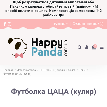
Щоб розрахуватися дитячими виплатами або
"Пакунком малюка",
обирайте третій (найнижчий)
спосіб оплати в кошику. Комплектація замовлень: 1-2
робочих дні
Русский
Список желаний (
0
)
0
Главная
Детская одежда
ДЕВОЧКИ
Девочка 3-14 лет
Топы
Футболка ЦАЦА (кулир)
Футболка ЦАЦА (кулир)