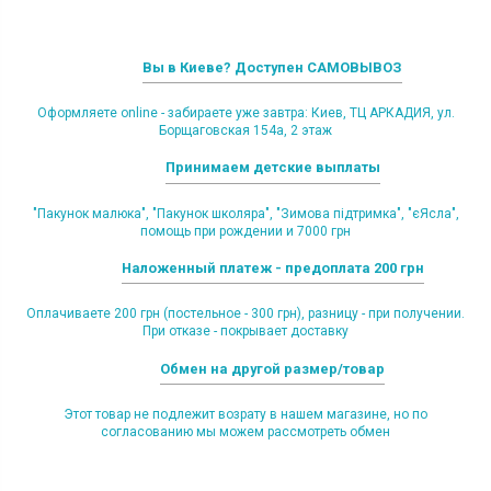
Вы в Киеве? Доступен САМОВЫВОЗ
Оформляете online - забираете уже завтра: Киев, ТЦ АРКАДИЯ, ул.
Борщаговская 154а, 2 этаж
Принимаем детские выплаты
"Пакунок малюка", "Пакунок школяра", "Зимова підтримка", "єЯсла",
помощь при рождении и 7000 грн
Наложенный платеж - предоплата 200 грн
Оплачиваете 200 грн (постельное - 300 грн), разницу - при получении.
При отказе - покрывает доставку
Обмен на другой размер/товар
Этот товар не подлежит возрату в нашем магазине, но по
согласованию мы можем рассмотреть обмен