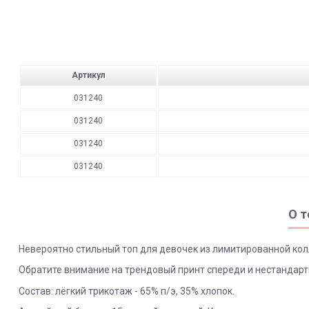
Артикул
031240
031240
031240
031240
О т
Невероятно стильный топ для девочек из лимитированной колл
Обратите внимание на трендовый принт спереди и нестандартн
Состав: лёгкий трикотаж - 65% п/э, 35% хлопок.