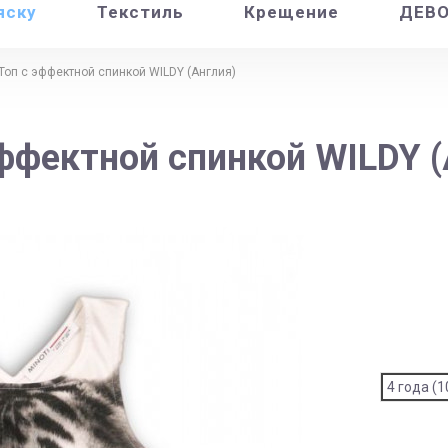
яску
Текстиль
Крещение
ДЕВ
Топ с эффектной спинкой WILDY (Англия)
эффектной спинкой WILDY (
4 года (1