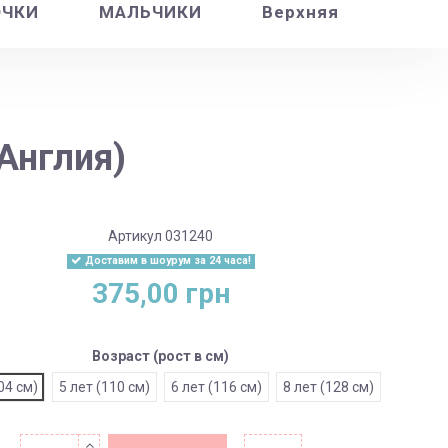
ОЧКИ
МАЛЬЧИКИ
Верхняя
Англия)
Артикул
031240
Доставим в шоурум за 24 часа!
375,00 грн
Возраст (рост в см)
04 см)
5 лет (110 см)
6 лет (116 см)
8 лет (128 см)