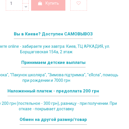
Купить
Вы в Киеве? Доступен САМОВЫВОЗ
те online - забираете уже завтра: Киев, ТЦ АРКАДИЯ, ул.
Борщаговская 154а, 2 этаж
Принимаем детские выплаты
юка", "Пакунок школяра", "Зимова підтримка", "єЯсла", помощь
при рождении и 7000 грн
Наложенный платеж - предоплата 200 грн
200 грн (постельное - 300 грн), разницу - при получении. При
отказе - покрывает доставку
Обмен на другой размер/товар