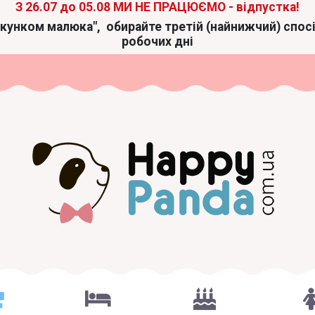
З 26.07 до 05.08 МИ НЕ ПРАЦЮЄМО - відпустка!
акунком малюка",
обирайте третій (найнижчий) спос
робочих дні