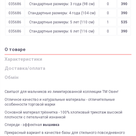
035686
Стандартные размеры: 3 года (98 см)
0
390
035686
Стандартные размеры: 4 года (104 см)
0
390
035686
Стандартные размеры: 5 лет (110 см)
1
535
035686
Стандартные размеры: 6 лет (116 см)
0
390
О товаре
Характеристики
Доставка/оплата
Обмін
Свитшот для мальчиков из лимитированной коллекции ТМ Овен!
Отличное качество и натуральные материалы - отличительные
особенности торговой марки
Основной материал:трёхнитка - 100% хлопковый трикотаж высокой
плотности с петельчатой изнанкой
Спереди - эффектная
вышивка
Прекрасный вариант в качестве базы для стильного повседневного