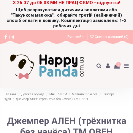
З 26.07 до 05.08 МИ НЕ ПРАЦЮЄМО - відпустка!
Щоб розрахуватися дитячими виплатами або
"Пакунком малюка",
обирайте третій (найнижчий)
спосіб оплати в кошику. Комплектація замовлень: 1-2
робочих дні
Русский
Список желаний (
0
)
0
Главная
Детская одежда
МАЛЬЧИКИ
Мальчик 3-14 лет
Свитера,
худи
Джемпер АЛЕН (трёхнитка без начёса) ТМ ОВЕН
Джемпер АЛЕН (трёхнитка
без начёса) ТМ ОВЕН