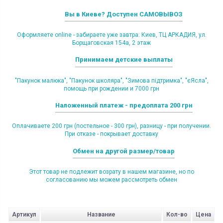
Вы в Киеве? Доступен САМОВЫВОЗ
Оформляете online - забираете уже завтра: Киев, ТЦ АРКАДИЯ, ул.
Борщаговская 154а, 2 этаж
Принимаем детские выплаты
"Пакунок малюка", "Пакунок школяра", "Зимова підтримка", "єЯсла",
помощь при рождении и 7000 грн
Наложенный платеж - предоплата 200 грн
Оплачиваете 200 грн (постельное - 300 грн), разницу - при получении.
При отказе - покрывает доставку
Обмен на другой размер/товар
Этот товар не подлежит возрату в нашем магазине, но по
согласованию мы можем рассмотреть обмен
Артикул
Название
Кол-во
Цена