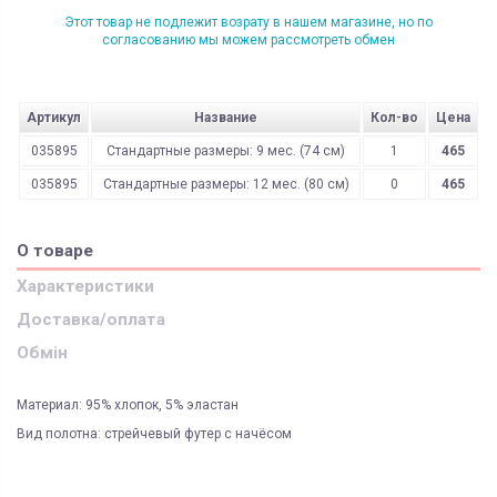
Этот товар не подлежит возрату в нашем магазине, но по
согласованию мы можем рассмотреть обмен
Артикул
Название
Кол-во
Цена
035895
Стандартные размеры: 9 мес. (74 см)
1
465
035895
Стандартные размеры: 12 мес. (80 см)
0
465
О товаре
Характеристики
Доставка/оплата
Обмін
Материал: 95% хлопок, 5% эластан
Вид полотна: стрейчевый футер с начёсом
ЯК ЗАМОВИТИ? ЧИ Є ДОСТАВКА ПО УКРАІНІ?
ВАЖЛИВО:
Сезон
осень/весна
Не всі категорії товарів, придбаних на нашому сайті
Доставка по Україні відбувається виключно ТК "Нова Пошта"
і може
підлягають поверненню та обміну!
бути здійснена, як на відділення (або поштомат), так і на адресу
Состав
преобладает хлопок