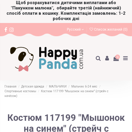
Щоб розрахуватися дитячими виплатами або
"Пакунком малюка",
обирайте третій (найнижчий)
спосіб оплати в кошику. Комплектація замовлень: 1-2
робочих дні
Русский
Список желаний (
0
)
0
Главная
Детская одежда
МАЛЬЧИКИ
Мальчик 6-24 мес
Спортивные костюмы
Костюм 117199 "Мышонок на синем" (стрейч с
начёсом)
Костюм 117199 "Мышонок
на синем" (стрейч с