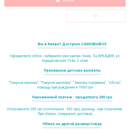
Купить
Вы в Киеве? Доступен САМОВЫВОЗ
Оформляете online - забираете уже завтра: Киев, ТЦ АРКАДИЯ, ул.
Борщаговская 154а, 2 этаж
Принимаем детские выплаты
"Пакунок малюка", "Пакунок школяра", "Зимова підтримка", "єЯсла",
помощь при рождении и 7000 грн
Наложенный платеж - предоплата 200 грн
Оплачиваете 200 грн (постельное - 300 грн), разницу - при получении.
При отказе - покрывает доставку
Обмен на другой размер/товар