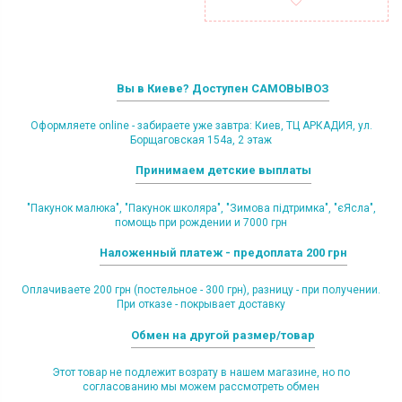
Вы в Киеве? Доступен САМОВЫВОЗ
Оформляете online - забираете уже завтра: Киев, ТЦ АРКАДИЯ, ул.
Борщаговская 154а, 2 этаж
Принимаем детские выплаты
"Пакунок малюка", "Пакунок школяра", "Зимова підтримка", "єЯсла",
помощь при рождении и 7000 грн
Наложенный платеж - предоплата 200 грн
Оплачиваете 200 грн (постельное - 300 грн), разницу - при получении.
При отказе - покрывает доставку
Обмен на другой размер/товар
Этот товар не подлежит возрату в нашем магазине, но по
согласованию мы можем рассмотреть обмен