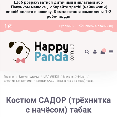
Щоб розрахуватися дитячими виплатами або
"Пакунком малюка",
обирайте третій (найнижчий)
спосіб оплати в кошику. Комплектація замовлень: 1-2
робочих дні
Русский
Список желаний (
0
)
0
Главная
Детская одежда
МАЛЬЧИКИ
Мальчик 3-14 лет
Спортивные костюмы
Костюм САДОР (трёхнитка с начёсом) табак
Костюм САДОР (трёхнитка
с начёсом) табак