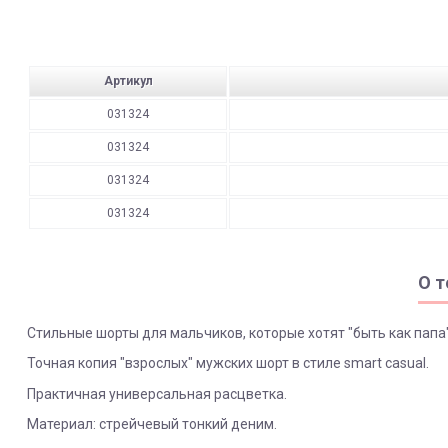
Артикул
031324
031324
031324
031324
О т
Стильные шорты для мальчиков, которые хотят "быть как папа"
Точная копия "взрослых" мужских шорт в стиле smart casual.
Практичная универсальная расцветка.
Материал: стрейчевый тонкий деним.