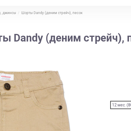
, джинсы
Шорты Dandy (деним стрейч), песок
ы Dandy (деним стрейч), 
12 мес. (8