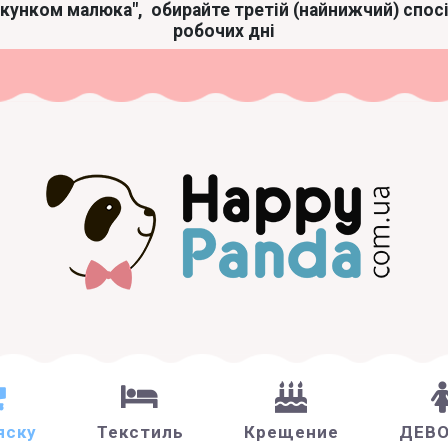
акунком малюка",
обирайте третій (найнижчий) спос
робочих дні
яску
Текстиль
Крещение
ДЕВ