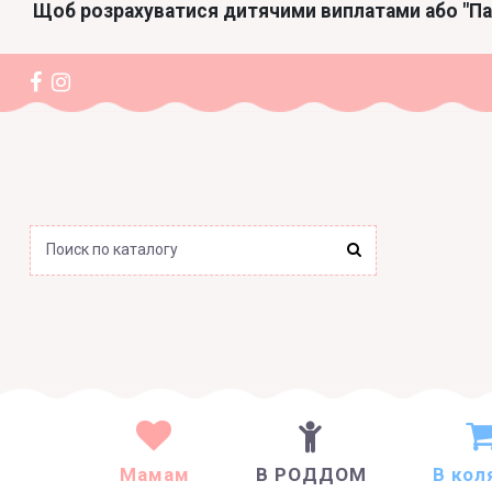
Щоб розрахуватися дитячими виплатами або "П
Мамам
В РОДДОМ
В кол