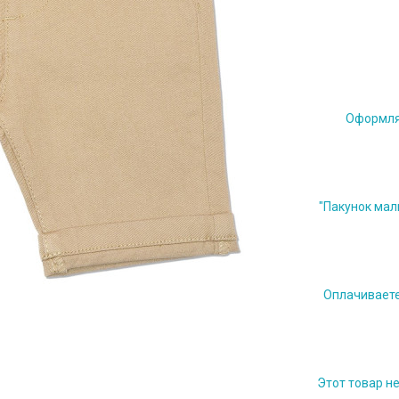
Оформляе
"Пакунок мал
Оплачиваете 
Этот товар н