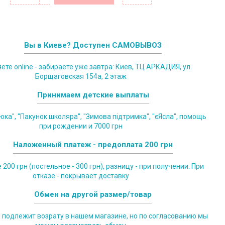
Вы в Киеве? Доступен САМОВЫВОЗ
те online - забираете уже завтра: Киев, ТЦ АРКАДИЯ, ул.
Борщаговская 154а, 2 этаж
Принимаем детские выплаты
юка", "Пакунок школяра", "Зимова підтримка", "єЯсла", помощь
при рождении и 7000 грн
Наложенный платеж - предоплата 200 грн
200 грн (постельное - 300 грн), разницу - при получении. При
отказе - покрывает доставку
Обмен на другой размер/товар
е подлежит возрату в нашем магазине, но по согласованию мы