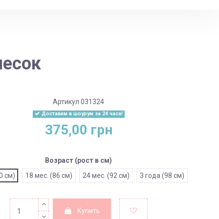
песок
Артикул
031324
Доставим в шоурум за 24 часа!
375,00 грн
Возраст (рост в см)
0 см)
18 мес. (86 см)
24 мес. (92 см)
3 года (98 см)
Купить