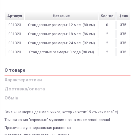
Артикул
Название
Кол-во
Цена
031323
Стандартные размеры: 12 мес. (80 см)
0
375
031323
Стандартные размеры: 18 мес. (86 см)
2
375
031323
Стандартные размеры: 24 мес. (92 см)
2
375
031323
Стандартные размеры: 3 года (98 см)
2
375
О товаре
Характеристики
Доставка/оплата
Обмін
Стильные шорты для мальчиков, которые хотят "быть как папа" =)
Точная копия "взрослых" мужских шорт в стиле smart casual.
Практичная универсальная расцветка.