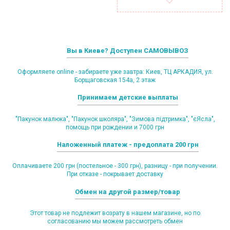
Вы в Киеве? Доступен САМОВЫВОЗ
Оформляете online - забираете уже завтра: Киев, ТЦ АРКАДИЯ, ул.
Борщаговская 154а, 2 этаж
Принимаем детские выплаты
"Пакунок малюка", "Пакунок школяра", "Зимова підтримка", "єЯсла",
помощь при рождении и 7000 грн
Наложенный платеж - предоплата 200 грн
Оплачиваете 200 грн (постельное - 300 грн), разницу - при получении.
При отказе - покрывает доставку
Обмен на другой размер/товар
Этот товар не подлежит возрату в нашем магазине, но по
согласованию мы можем рассмотреть обмен