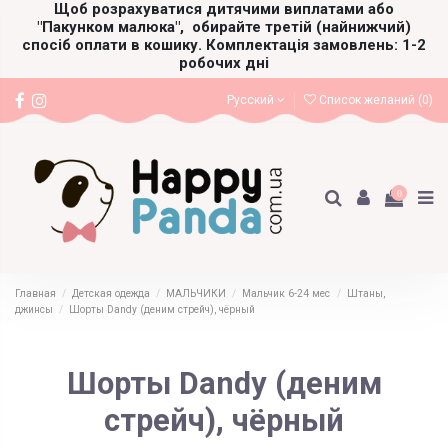
Щоб розрахуватися дитячими виплатами або
"Пакунком малюка",
обирайте третій (найнижчий)
спосіб оплати в кошику. Комплектація замовлень: 1-2
робочих дні
Русский
Список желаний (
0
)
0
Главная
Детская одежда
МАЛЬЧИКИ
Мальчик 6-24 мес
Штаны,
джинсы
Шорты Dandy (деним стрейч), чёрный
Шорты Dandy (деним
стрейч), чёрный