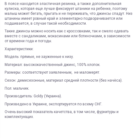
В поясе находится эластичная резинка, а также дополнительная
кулиска, которая еще лучше фиксирует штаники на ребенке, поэтому
малыш может бегать, прыгать и не переживать, что джинсы спадут. Низ
штанины имеет ровный край и элементарно подворачивается или
подшивается, в случае такой необходимости.
Такие джинсы можно носить как с кроссовками, так и смело одевать
вместе с сандаликами, мокасинами или ботиночками, в зависимости
от времени года и погоды.
Характеристики:
Модель: прямые, не зауженные к низу.
Материал: высококачественный джинс, 100% хлопок.
Размеры: соответствуют заявленным, не маломерят.
Сезон: демисезонные, материал средней плотности (без начёса).
Пол: мальчик.
Производитель: Goldy (Украина).
Произведено в Украине, экспортируется по всему СНГ.
Очень высокий показатель качетства, в том числе, фурнитуры и
комплектующих.
ЯК ЗАМОВИТИ? ЧИ Є ДОСТАВКА ПО УКРАІНІ?
ВАЖЛИВО:
Возможность самовывоза
да
Не всі категорії товарів, придбаних на нашому сайті
Доставка по Україні відбувається виключно ТК "Нова Пошта"
і може
підлягають поверненню та обміну!
бути здійснена, як на відділення (або поштомат), так і на адресу
Доставка по Украине
Новая почта