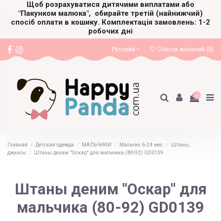
Щоб розрахуватися дитячими виплатами або
"Пакунком малюка",
обирайте третій (найнижчий)
спосіб оплати в кошику. Комплектація замовлень: 1-2
робочих дні
Русский
Список желаний (
0
)
0
Главная
Детская одежда
МАЛЬЧИКИ
Мальчик 6-24 мес
Штаны,
джинсы
Штаны деним "Оскар" для мальчика (80-92) GD0139
Штаны деним "Оскар" для
мальчика (80-92) GD0139