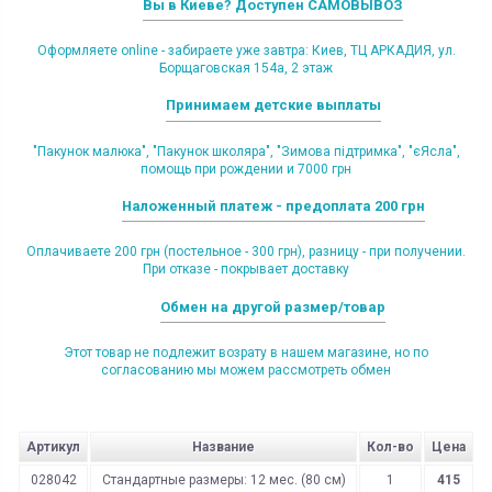
Вы в Киеве? Доступен САМОВЫВОЗ
Оформляете online - забираете уже завтра: Киев, ТЦ АРКАДИЯ, ул.
Борщаговская 154а, 2 этаж
Принимаем детские выплаты
"Пакунок малюка", "Пакунок школяра", "Зимова підтримка", "єЯсла",
помощь при рождении и 7000 грн
Наложенный платеж - предоплата 200 грн
Оплачиваете 200 грн (постельное - 300 грн), разницу - при получении.
При отказе - покрывает доставку
Обмен на другой размер/товар
Этот товар не подлежит возрату в нашем магазине, но по
согласованию мы можем рассмотреть обмен
Артикул
Название
Кол-во
Цена
028042
Стандартные размеры: 12 мес. (80 см)
1
415