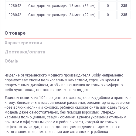
028042
Стандартные размеры: 18 мес. (86 см)
0
235
028042
Стандартные размеры: 24 мес. (92 см)
0
235
О товаре
Характеристики
Доставка/оплата
Обмін
Изделие от украинского модного производителя Goldy непременно
порадует вас своим великолепным качеством, хорошим кроем и
современным дизайном, чтобы ваш сынишка не только комфортно
себя чувствовал, но также и стильно выглядел.
Джинсы пошиты из 100-процентного хлопка, очень удобные и приятные
к телу. Выполнены в классической расцветке, элементарно одеваются
- без всяких молний и конопок, ребенок сможет снять или одеть такую
модель даже самостоятельно, без помощи взрослых. Спереди
карманы полноценные, сзади - обманки. Брючки украшены стильным
принтом и эффектным кроем в районе колен, который не только
эффектно выглядит, но и предотвращает изделие от чрезмерного
вытягивания во время ползания или активных игр ребенка.