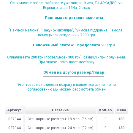
Оформляете online - забираете уже завтра: Киев, ТЦ АРКАДИЯ, ул.
Борщаговская 154а, 2 этаж
Принимаем детские выплаты
"Пакунок малюка", "Пакунок школяра", "Зимова підтримка", "єЯсла",
помощь при рождении и 7000 грн
Наложенный платеж - предоплата 200 грн
Оплачиваете 200 грн (постельное - 300 грн), разницу - при получении.
При отказе - покрывает доставку
Обмен на другой размер/товар
Этот товар не подлежит возрату в нашем магазине, но по
согласованию мы можем рассмотреть обмен
Артикул
Название
Кол-во
Цена
037344
Стандартные размеры: 18 мес. (86 см)
0
130
037344
Стандартные размеры: 24 мес. (92 см)
0
130