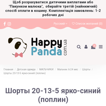
Щоб розрахуватися дитячими виплатами або
"Пакунком малюка",
обирайте третій (найнижчий)
спосіб оплати в кошику. Комплектація замовлень: 1-2
робочих дні
Русский
Список желаний (
0
)
0
Главная
Детская одежда
МАЛЬЧИКИ
Мальчик 6-24 мес
Шорты
Шорты 20-13-5 ярко-синий (поплин)
Шорты 20-13-5 ярко-синий
(поплин)