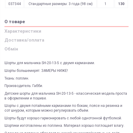
037344
Стандартные размеры: 3 года (98 см)
1
130
О товаре
Характеристики
Доставка/оплата
Обмін
Шорты для мальчика SH-20-13-5 с двумя карманами.
Шорты большемерят. ЗАМЕРЫ НИЖЕ!
Ткань: поплин.
Производитель: Габби.
Детские шорты для мальчика SH-20-13-5 - классическая модель проста
в оформлении и пошиве.
Шорты с двумя потайными карманами по бокам, поясе на резинка и
сот шнуром, которым можно регулировать объём.
Шорты будут хорошо гармонировать с любой однотонной футболкой.
Шортики изготовлены из поплина. Материал хорошо поглощает влагу.