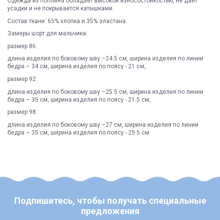
Одежда из поплина обладает высокой износостойкостью, не даёт
усадки и не покрывается катышками.
Состав ткани: 65% хлопка и 35% эластана.
Замеры шорт для мальчика:
размер 86:
длина изделия по боковому шву –24.5 см, ширина изделия по линии
бедра – 34 см, ширина изделия по поясу - 21 см,
размер 92:
длина изделия по боковому шву –25.5 см, ширина изделия по линии
бедра – 35 см, ширина изделия по поясу - 21.5 см,
размер 98:
длина изделия по боковому шву –27 см, ширина изделия по линии
бедра – 35 см, ширина изделия по поясу - 25.5 см.
ЯК ЗАМОВИТИ? ЧИ Є ДОСТАВКА ПО УКРАІНІ?
ВАЖЛИВО:
Функциональность
одежда 1-го слоя
Не всі категорії товарів, придбаних на нашому сайті
Доставка по Україні відбувається виключно ТК "Нова Пошта"
і може
підлягають поверненню та обміну!
бути здійснена, як на відділення (або поштомат), так і на адресу
Склад
Киев
Пунктом 9.5. Оферти встановлено, що обміну та/або
Під час оформлення замовлення оберіть потрібний варіант
Категория
эконом
поверненню НЕ ПІДЛЯГАЮТЬ наступні категоріі товарів
Укрпоштою відправок наразі НЕ здійснюємо!
Продавця:
Наличие
100% актуально
- аксесуари для дитячих візочків та автокрісел, в тому числі:
ЧИ Є БЕЗКОШТОВНА ДОСТАВКА?
Подпишитесь, чтобы получать специальные
Пол
мальчик
козирки, матрасики, вкладиші, простинки та подушки;
Безкоштовна доставка по Україні можлива виключно у відділення ТК
предложения
- корсетні товари;
"Нова Пошта"
для 100% передоплачених замовлень від 7500 грн
(не
Сезон
лето