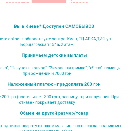
Вы в Киеве? Доступен САМОВЫВОЗ
те online - забираете уже завтра: Киев, ТЦ АРКАДИЯ, ул.
Борщаговская 154а, 2 этаж
Принимаем детские выплаты
юка", "Пакунок школяра", "Зимова підтримка", "єЯсла", помощь
при рождении и 7000 грн
Наложенный платеж - предоплата 200 грн
200 грн (постельное - 300 грн), разницу - при получении. При
отказе - покрывает доставку
Обмен на другой размер/товар
е подлежит возрату в нашем магазине, но по согласованию мы