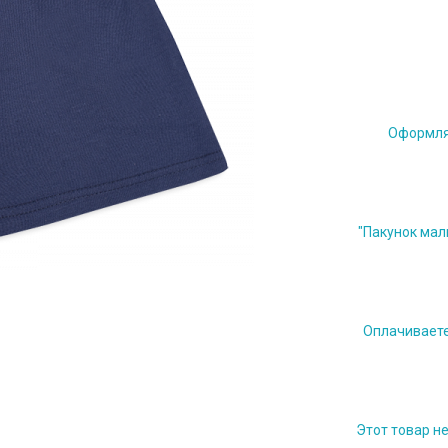
Оформляе
"Пакунок мал
Оплачиваете 
Этот товар н