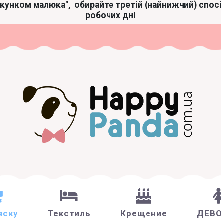
акунком малюка",
обирайте третій (найнижчий) спос
робочих дні
яску
Текстиль
Крещение
ДЕВ