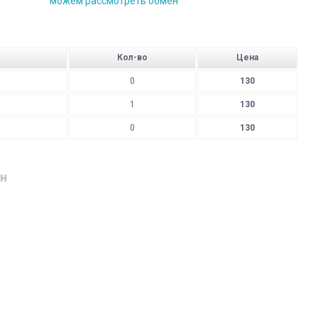
можем рассмотреть обмен
Кол-во
Цена
0
130
1
130
0
130
н