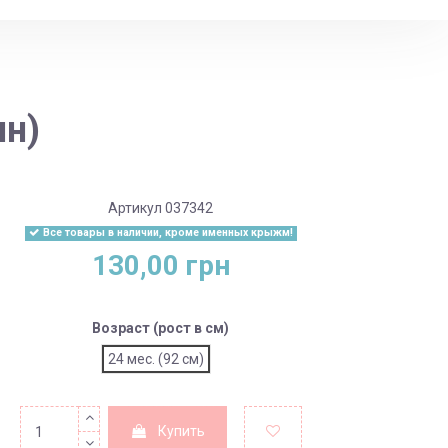
ин)
Артикул
037342
Все товары в наличии, кроме именных крыжм!
130,00 грн
Возраст (рост в см)
24 мес. (92 см)
Купить