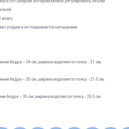
нка и сот шнуром, которым можно регулировать объём.
олкой.
 влагу.
аёт усадки и не покрывается катышками.
нии бедра – 34 см, ширина изделия по поясу - 21 см,
нии бедра – 35 см, ширина изделия по поясу - 21.5 см,
и бедра – 35 см, ширина изделия по поясу - 25.5 см.
мальчик
підлягають поверненню та обміну!
"
і може бути здійснена, як на відділення (або поштомат), так і на а
поверненню НЕ ПІДЛЯГАЮТЬ наступні категоріі товарів П
лето
му числі: козирки, матрасики, вкладиші, простинки та под
комбинированный