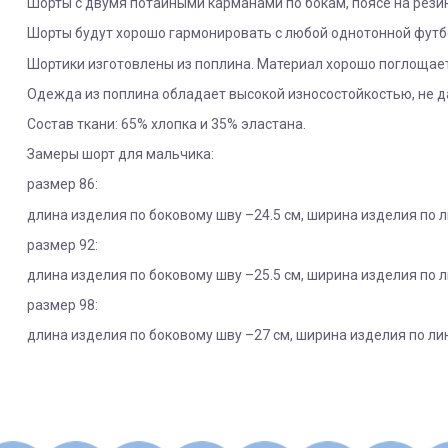
Шорты с двумя потайными карманами по бокам, поясе на рези
Шорты будут хорошо гармонировать с любой однотонной футб
Шортики изготовлены из поплина. Материал хорошо поглощает
Одежда из поплина обладает высокой износостойкостью, не д
Состав ткани: 65% хлопка и 35% эластана.
Замеры шорт для мальчика:
размер 86:
длина изделия по боковому шву –24.5 см, ширина изделия по ли
размер 92:
длина изделия по боковому шву –25.5 см, ширина изделия по ли
размер 98:
длина изделия по боковому шву –27 см, ширина изделия по лини
ЯК ЗАМОВИТИ? ЧИ Є ДОСТАВКА ПО УКРАІНІ?
ВАЖЛИВО:
Пол
Не всі категорії товарів, придбаних на нашому сайті 
Доставка по Україні відбувається виключно ТК "Нова Пошта
Сезон
Пунктом 9.5. Оферти встановлено, що обміну та/або 
Під час оформлення замовлення оберіть потрібний варіант
- аксесуари для дитячих візочків та автокрісел, в то
Состав
Укрпоштою відправок наразі НЕ здійснюємо!