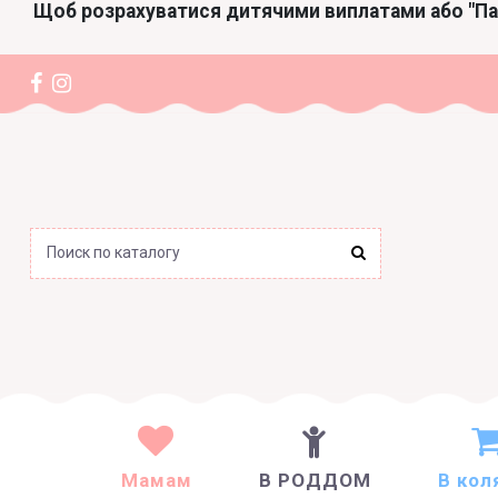
Щоб розрахуватися дитячими виплатами або "П
Мамам
В РОДДОМ
В кол