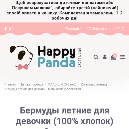
Щоб розрахуватися дитячими виплатами або
"Пакунком малюка",
обирайте третій (найнижчий)
спосіб оплати в кошику. Комплектація замовлень: 1-2
робочих дні
Русский
Список желаний (
0
)
0
Главная
Детская одежда
МАЛЫШИ (0-6 мес)
Костюмы, ромперы
Бермуды летние для девочки (100% хлопок) баклажан
Бермуды летние для
девочки (100% хлопок)