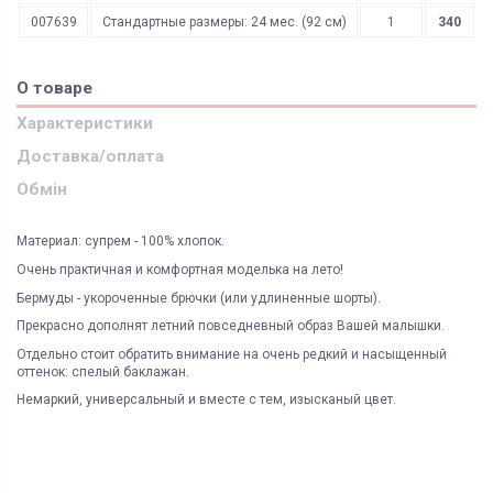
007639
Стандартные размеры: 24 мес. (92 см)
1
340
О товаре
Характеристики
Доставка/оплата
Обмін
Материал: супрем - 100% хлопок.
Очень практичная и комфортная моделька на лето!
Бермуды - укороченные брючки (или удлиненные шорты).
Прекрасно дополнят летний повседневный образ Вашей малышки.
Отдельно стоит обратить внимание на очень редкий и насыщенный
оттенок: спелый баклажан.
Немаркий, универсальный и вместе с тем, изысканый цвет.
ЯК ЗАМОВИТИ? ЧИ Є ДОСТАВКА ПО УКРАІНІ?
ВАЖЛИВО:
Доставка курьером
Киев
Не всі категорії товарів, придбаних на нашому сайті
Доставка по Україні відбувається виключно ТК "Нова Пошта"
і може
підлягають поверненню та обміну!
бути здійснена, як на відділення (або поштомат), так і на адресу
Склад
Киев
Пунктом 9.5. Оферти встановлено, що обміну та/або
Під час оформлення замовлення оберіть потрібний варіант