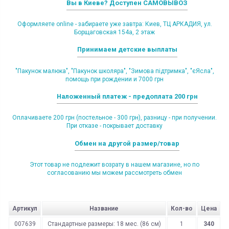
Вы в Киеве? Доступен САМОВЫВОЗ
Оформляете online - забираете уже завтра: Киев, ТЦ АРКАДИЯ, ул.
Борщаговская 154а, 2 этаж
Принимаем детские выплаты
"Пакунок малюка", "Пакунок школяра", "Зимова підтримка", "єЯсла",
помощь при рождении и 7000 грн
Наложенный платеж - предоплата 200 грн
Оплачиваете 200 грн (постельное - 300 грн), разницу - при получении.
При отказе - покрывает доставку
Обмен на другой размер/товар
Этот товар не подлежит возрату в нашем магазине, но по
согласованию мы можем рассмотреть обмен
Артикул
Название
Кол-во
Цена
007639
Стандартные размеры: 18 мес. (86 см)
1
340