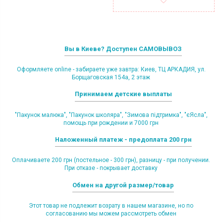
Вы в Киеве? Доступен САМОВЫВОЗ
Оформляете online - забираете уже завтра: Киев, ТЦ АРКАДИЯ, ул.
Борщаговская 154а, 2 этаж
Принимаем детские выплаты
"Пакунок малюка", "Пакунок школяра", "Зимова підтримка", "єЯсла",
помощь при рождении и 7000 грн
Наложенный платеж - предоплата 200 грн
Оплачиваете 200 грн (постельное - 300 грн), разницу - при получении.
При отказе - покрывает доставку
Обмен на другой размер/товар
Этот товар не подлежит возрату в нашем магазине, но по
согласованию мы можем рассмотреть обмен