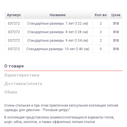
Артикул
Название
Кол-во
Цена
037272
Стандартные размеры: 7 лет (122 см)
2
310
037272
Стандартные размеры: 8 лет (128 см)
2
310
037272
Стандартные размеры: 9 лет (134 см)
2
310
037272
Стандартные размеры: 10 лет (140 см)
0
310
О товаре
Характеристики
Доставка/оплата
Обмін
Очень стильная и при этом практичная капсульная коллекция летней
одежды для девочек - "Розовый цитрус"
В коллекции представлены взаимосочетающиеся варианты топов,
шорт, юбок, кюлотов, а также эффектные летние платья