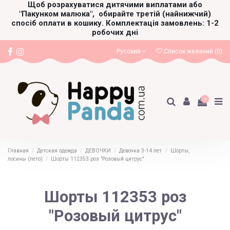
Щоб розрахуватися дитячими виплатами або
"Пакунком малюка",
обирайте третій (найнижчий)
спосіб оплати в кошику. Комплектація замовлень: 1-2
робочих дні
Русский
Список желаний (
0
)
0
Главная
Детская одежда
ДЕВОЧКИ
Девочка 3-14 лет
Шорты,
лосины (лето)
Шорты 112353 роз "Розовый цитрус"
Шорты 112353 роз
"Розовый цитрус"