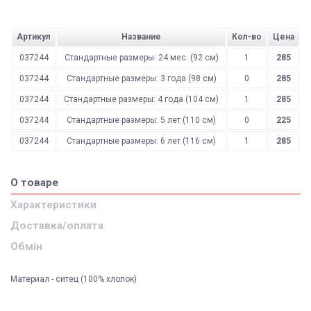
Артикул
Название
Кол-во
Цена
037244
Стандартные размеры: 24 мес. (92 см)
1
285
037244
Стандартные размеры: 3 года (98 см)
0
285
037244
Стандартные размеры: 4 года (104 см)
1
285
037244
Стандартные размеры: 5 лет (110 см)
0
225
037244
Стандартные размеры: 6 лет (116 см)
1
285
О товаре
Характеристики
Доставка/оплата
Обмін
Материал - ситец (100% хлопок)
ЯК ЗАМОВИТИ? ЧИ Є ДОСТАВКА ПО УКРАІНІ?
ВАЖЛИВО:
Функциональность
одежда 1-го слоя
Не всі категорії товарів, придбаних на нашому сайті
Доставка по Україні відбувається виключно ТК "Нова Пошта"
і може