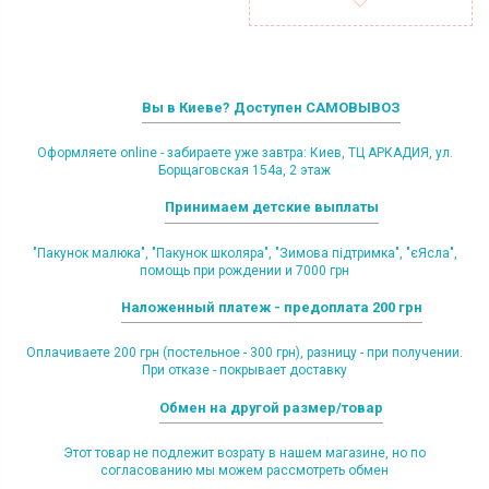
Вы в Киеве? Доступен САМОВЫВОЗ
Оформляете online - забираете уже завтра: Киев, ТЦ АРКАДИЯ, ул.
Борщаговская 154а, 2 этаж
Принимаем детские выплаты
"Пакунок малюка", "Пакунок школяра", "Зимова підтримка", "єЯсла",
помощь при рождении и 7000 грн
Наложенный платеж - предоплата 200 грн
Оплачиваете 200 грн (постельное - 300 грн), разницу - при получении.
При отказе - покрывает доставку
Обмен на другой размер/товар
Этот товар не подлежит возрату в нашем магазине, но по
согласованию мы можем рассмотреть обмен