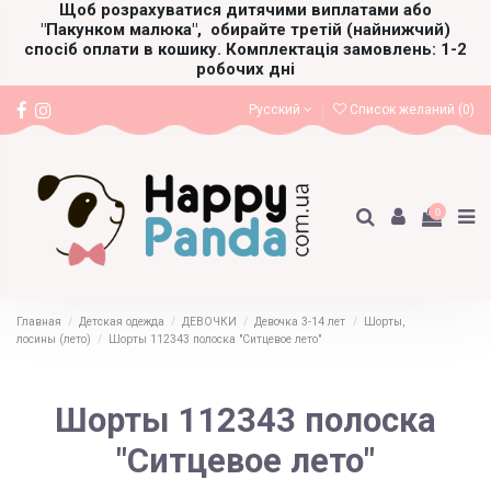
Щоб розрахуватися дитячими виплатами або
"Пакунком малюка",
обирайте третій (найнижчий)
спосіб оплати в кошику. Комплектація замовлень: 1-2
робочих дні
Русский
Список желаний (
0
)
0
Главная
Детская одежда
ДЕВОЧКИ
Девочка 3-14 лет
Шорты,
лосины (лето)
Шорты 112343 полоска "Ситцевое лето"
Шорты 112343 полоска
"Ситцевое лето"