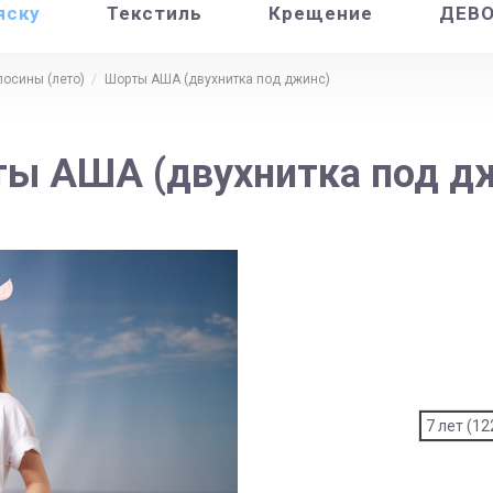
яску
Текстиль
Крещение
ДЕВ
лосины (лето)
Шорты АША (двухнитка под джинс)
ы АША (двухнитка под д
7 лет (12