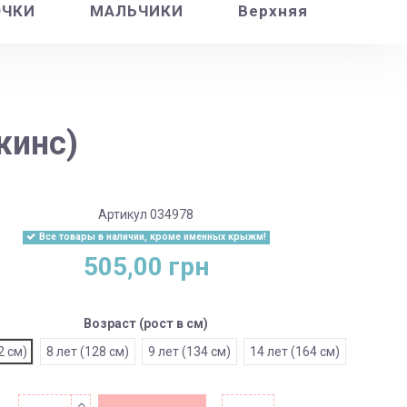
ОЧКИ
МАЛЬЧИКИ
Верхняя
жинс)
Артикул
034978
Все товары в наличии, кроме именных крыжм!
505,00 грн
Возраст (рост в см)
2 см)
8 лет (128 см)
9 лет (134 см)
14 лет (164 см)