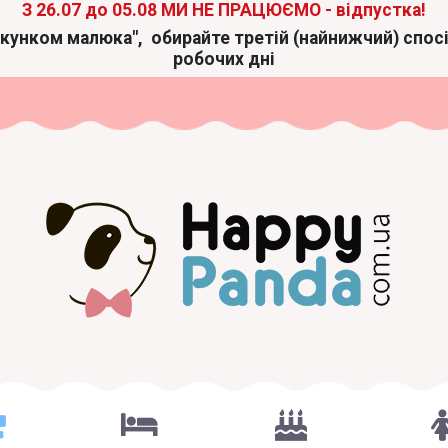
З 26.07 до 05.08 МИ НЕ ПРАЦЮЄМО - відпустка!
акунком малюка",
обирайте третій (найнижчий) спос
робочих дні