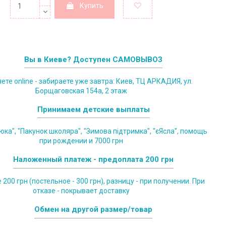
Купить
Вы в Киеве? Доступен САМОВЫВОЗ
те online - забираете уже завтра: Киев, ТЦ АРКАДИЯ, ул.
Борщаговская 154а, 2 этаж
Принимаем детские выплаты
юка", "Пакунок школяра", "Зимова підтримка", "єЯсла", помощь
при рождении и 7000 грн
Наложенный платеж - предоплата 200 грн
200 грн (постельное - 300 грн), разницу - при получении. При
отказе - покрывает доставку
Обмен на другой размер/товар