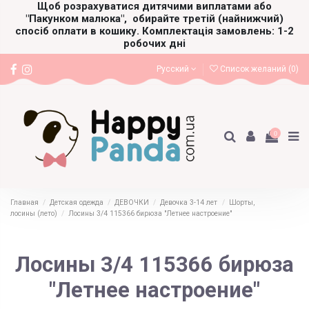
Щоб розрахуватися дитячими виплатами або
"Пакунком малюка",
обирайте третій (найнижчий)
спосіб оплати в кошику. Комплектація замовлень: 1-2
робочих дні
Русский
Список желаний (
0
)
0
Главная
Детская одежда
ДЕВОЧКИ
Девочка 3-14 лет
Шорты,
лосины (лето)
Лосины 3/4 115366 бирюза "Летнее настроение"
Лосины 3/4 115366 бирюза
"Летнее настроение"