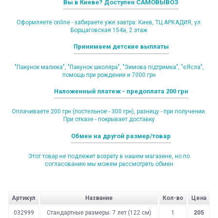
Вы в Киеве? Доступен САМОВЫВОЗ
Оформляете online - забираете уже завтра: Киев, ТЦ АРКАДИЯ, ул.
Борщаговская 154а, 2 этаж
Принимаем детские выплаты
"Пакунок малюка", "Пакунок школяра", "Зимова підтримка", "єЯсла",
помощь при рождении и 7000 грн
Наложенный платеж - предоплата 200 грн
Оплачиваете 200 грн (постельное - 300 грн), разницу - при получении.
При отказе - покрывает доставку
Обмен на другой размер/товар
Этот товар не подлежит возрату в нашем магазине, но по
согласованию мы можем рассмотреть обмен
Артикул
Название
Кол-во
Цена
032999
Стандартные размеры: 7 лет (122 см)
1
205