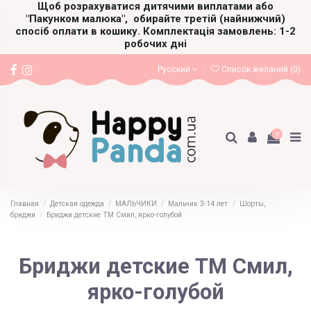
Щоб розрахуватися дитячими виплатами або
"Пакунком малюка",
обирайте третій (найнижчий)
спосіб оплати в кошику. Комплектація замовлень: 1-2
робочих дні
Русский
Список желаний (
0
)
0
Главная
Детская одежда
МАЛЬЧИКИ
Мальчик 3-14 лет
Шорты,
бриджи
Бриджи детские ТМ Смил, ярко-голубой
Бриджи детские ТМ Смил,
ярко-голубой