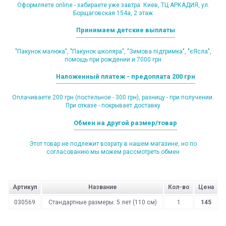
Оформляете online - забираете уже завтра: Киев, ТЦ АРКАДИЯ, ул.
Борщаговская 154а, 2 этаж
Принимаем детские выплаты
"Пакунок малюка", "Пакунок школяра", "Зимова підтримка", "єЯсла",
помощь при рождении и 7000 грн
Наложенный платеж - предоплата 200 грн
Оплачиваете 200 грн (постельное - 300 грн), разницу - при получении.
При отказе - покрывает доставку
Обмен на другой размер/товар
Этот товар не подлежит возрату в нашем магазине, но по
согласованию мы можем рассмотреть обмен
Артикул
Название
Кол-во
Цена
030569
Стандартные размеры: 5 лет (110 см)
1
145