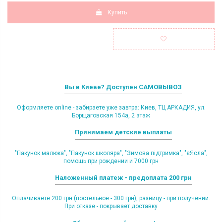
Купить
Вы в Киеве? Доступен САМОВЫВОЗ
Оформляете online - забираете уже завтра: Киев, ТЦ АРКАДИЯ, ул.
Борщаговская 154а, 2 этаж
Принимаем детские выплаты
"Пакунок малюка", "Пакунок школяра", "Зимова підтримка", "єЯсла",
помощь при рождении и 7000 грн
Наложенный платеж - предоплата 200 грн
Оплачиваете 200 грн (постельное - 300 грн), разницу - при получении.
При отказе - покрывает доставку