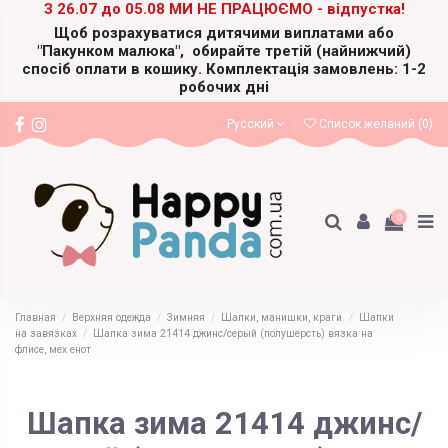
З 26.07 до 05.08 МИ НЕ ПРАЦЮЄМО - відпустка!
Щоб розрахуватися дитячими виплатами або
"Пакунком малюка",
обирайте третій (найнижчий)
спосіб оплати в кошику. Комплектація замовлень: 1-2
робочих дні
Русский
Список желаний (
0
)
0
Главная
Верхняя одежда
Зимняя
Шапки, манишки, краги
Шапки
на завязках
Шапка зима 21414 джинс/серый (полушерсть) вязка на
флисе, мех енот
Шапка зима 21414 джинс/