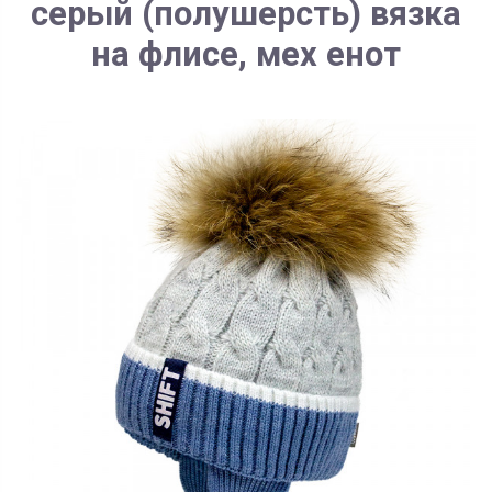
серый (полушерсть) вязка
на флисе, мех енот