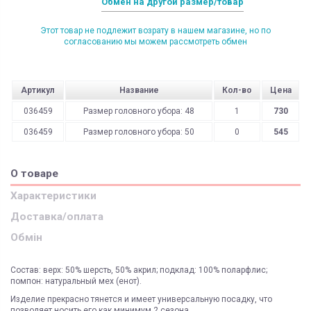
Обмен на другой размер/товар
Этот товар не подлежит возрату в нашем магазине, но по
согласованию мы можем рассмотреть обмен
Артикул
Название
Кол-во
Цена
036459
Размер головного убора: 48
1
730
036459
Размер головного убора: 50
0
545
О товаре
Характеристики
Доставка/оплата
Обмін
Состав: верх: 50% шерсть, 50% акрил; подклад: 100% поларфлис;
помпон: натуральный мех (енот).
Изделие прекрасно тянется и имеет универсальную посадку, что
позволяет носить его как минимум 2 сезона.