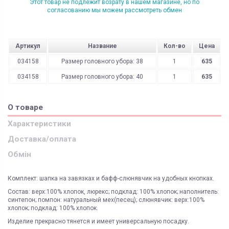
Этот товар не подлежит возрату в нашем магазине, но по
согласованию мы можем рассмотреть обмен
Артикул
Название
Кол-во
Цена
034158
Размер головного убора: 38
1
635
034158
Размер головного убора: 40
1
635
О товаре
Характеристики
Доставка/оплата
Обмін
Комплект: шапка на завязках и бафф-слюнявчик на удобных кнопках.
Состав: верх:100% хлопок, люрекс; подклад: 100% хлопок; наполнитель:
синтепон; помпон: натуральный мех(песец); слюнявчик: верх:100%
хлопок; подклад: 100% хлопок.
Изделие прекрасно тянется и имеет универсальную посадку.