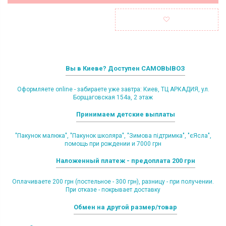
Вы в Киеве? Доступен САМОВЫВОЗ
Оформляете online - забираете уже завтра: Киев, ТЦ АРКАДИЯ, ул.
Борщаговская 154а, 2 этаж
Принимаем детские выплаты
"Пакунок малюка", "Пакунок школяра", "Зимова підтримка", "єЯсла",
помощь при рождении и 7000 грн
Наложенный платеж - предоплата 200 грн
Оплачиваете 200 грн (постельное - 300 грн), разницу - при получении.
При отказе - покрывает доставку
Обмен на другой размер/товар