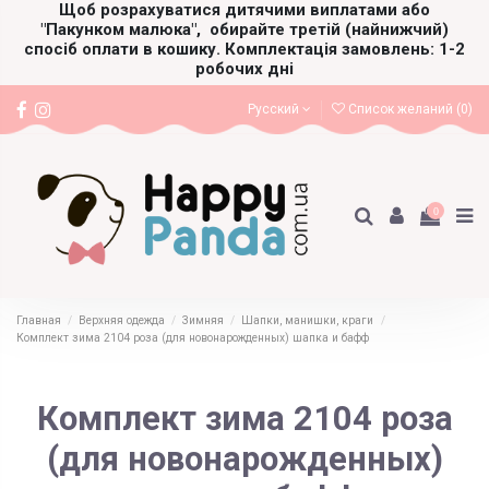
Щоб розрахуватися дитячими виплатами або
"Пакунком малюка",
обирайте третій (найнижчий)
спосіб оплати в кошику. Комплектація замовлень: 1-2
робочих дні
Русский
Список желаний (
0
)
0
Главная
Верхняя одежда
Зимняя
Шапки, манишки, краги
Комплект зима 2104 роза (для новонарожденных) шапка и бафф
Комплект зима 2104 роза
(для новонарожденных)