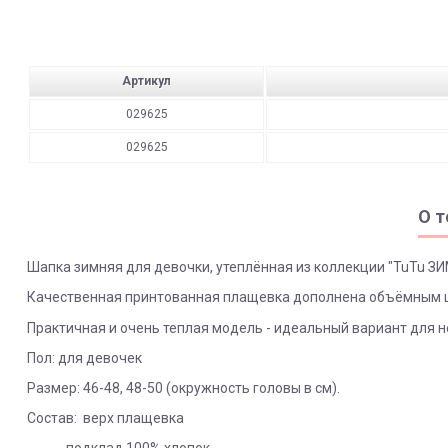
Артикул
029625
029625
О т
Шапка зимняя для девочки, утеплённая из коллекции "TuTu ЗИ
Качественная принтованная плащевка дополнена объёмным цв
Практичная и очень теплая модель - идеальный вариант для 
Пол: для девочек
Размер: 46-48, 48-50 (окружность головы в см).
Состав: верх плащевка