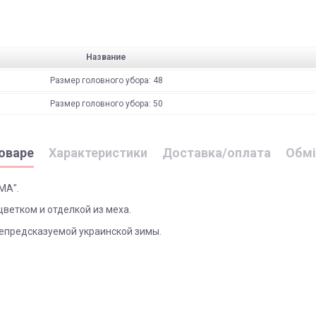
Название
Размер головного убора: 48
Размер головного убора: 50
оваре
Характеристики
Доставка/оплата
Обмі
МА".
етком и отделкой из меха.
непредсказуемой украинской зимы.