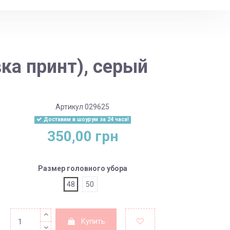
ка принт), серый
Артикул
029625
Доставим в шоурум за 24 часа!
350,00 грн
Размер головного убора
48
50
Купить