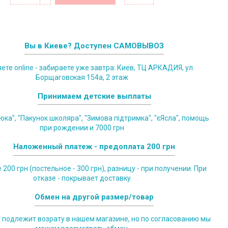
Вы в Киеве? Доступен САМОВЫВОЗ
те online - забираете уже завтра: Киев, ТЦ АРКАДИЯ, ул.
Борщаговская 154а, 2 этаж
Принимаем детские выплаты
юка", "Пакунок школяра", "Зимова підтримка", "єЯсла", помощь
при рождении и 7000 грн
Наложенный платеж - предоплата 200 грн
200 грн (постельное - 300 грн), разницу - при получении. При
отказе - покрывает доставку
Обмен на другой размер/товар
е подлежит возрату в нашем магазине, но по согласованию мы