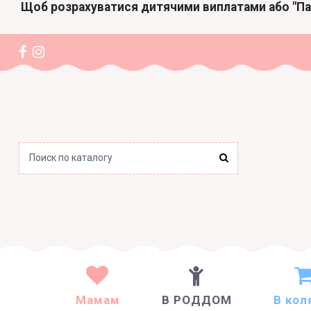
Щоб розрахуватися дитячими виплатами або "П
Мамам
В РОДДОМ
В кол