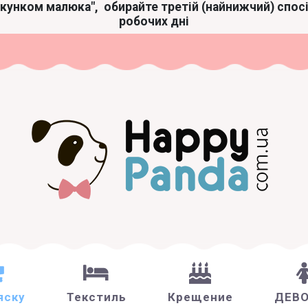
акунком малюка",
обирайте третій (найнижчий) спос
робочих дні
яску
Текстиль
Крещение
ДЕВ