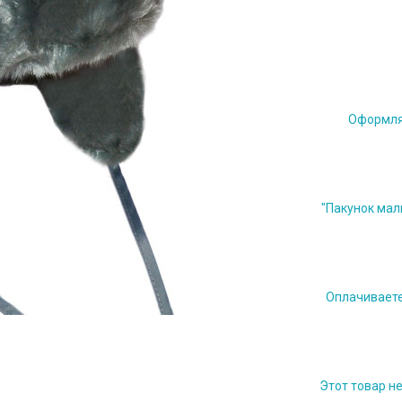
Оформляе
"Пакунок мал
Оплачиваете 
Этот товар н