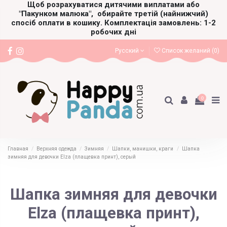
Щоб розрахуватися дитячими виплатами або
"Пакунком малюка",
обирайте третій (найнижчий)
спосіб оплати в кошику. Комплектація замовлень: 1-2
робочих дні
Русский
Список желаний (
0
)
0
Главная
Верхняя одежда
Зимняя
Шапки, манишки, краги
Шапка
зимняя для девочки Elza (плащевка принт), серый
Шапка зимняя для девочки
Elza (плащевка принт),