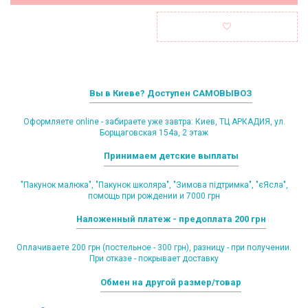
Вы в Киеве? Доступен САМОВЫВОЗ
Оформляете online - забираете уже завтра: Киев, ТЦ АРКАДИЯ, ул.
Борщаговская 154а, 2 этаж
Принимаем детские выплаты
"Пакунок малюка", "Пакунок школяра", "Зимова підтримка", "єЯсла",
помощь при рождении и 7000 грн
Наложенный платеж - предоплата 200 грн
Оплачиваете 200 грн (постельное - 300 грн), разницу - при получении.
При отказе - покрывает доставку
Обмен на другой размер/товар