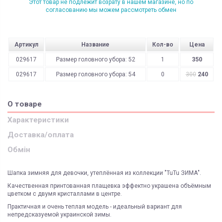
Этот товар не подлежит возрату в нашем магазине, но по
согласованию мы можем рассмотреть обмен
Артикул
Название
Кол-во
Цена
029617
Размер головного убора: 52
1
350
029617
Размер головного убора: 54
0
300
240
О товаре
Характеристики
Доставка/оплата
Обмін
Шапка зимняя для девочки, утеплённая из коллекции "TuTu ЗИМА".
Качественная принтованная плащевка эффектно украшена объёмным
цветком с двумя кристаллами в центре.
Практичная и очень теплая модель - идеальный вариант для
непредсказуемой украинской зимы.