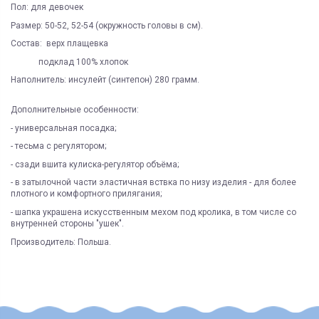
Пол: для девочек
Размер: 50-52, 52-54 (окружность головы в см).
Состав: верх плащевка
подклад 100% хлопок
Наполнитель: инсулейт (синтепон) 280 грамм.
Дополнительные особенности:
- универсальная посадка;
- тесьма с регулятором;
- сзади вшита кулиска-регулятор объёма;
- в затылочной части эластичная вствка по низу изделия - для более
плотного и комфортного прилягания;
- шапка украшена искусственным мехом под кролика, в том числе со
внутренней стороны "ушек".
Производитель: Польша.
ЯК ЗАМОВИТИ? ЧИ Є ДОСТАВКА ПО УКРАІНІ?
ВАЖЛИВО:
Пол
девочка
Не всі категорії товарів, придбаних на нашому сайті
Доставка по Україні відбувається виключно ТК "Нова Пошта"
і може
підлягають поверненню та обміну!
бути здійснена, як на відділення (або поштомат), так і на адресу
Сезон
зима
Пунктом 9.5. Оферти встановлено, що обміну та/або
Під час оформлення замовлення оберіть потрібний варіант
Возможность самовывоза
да
поверненню НЕ ПІДЛЯГАЮТЬ наступні категоріі товарів
Укрпоштою відправок наразі НЕ здійснюємо!
Продавця: