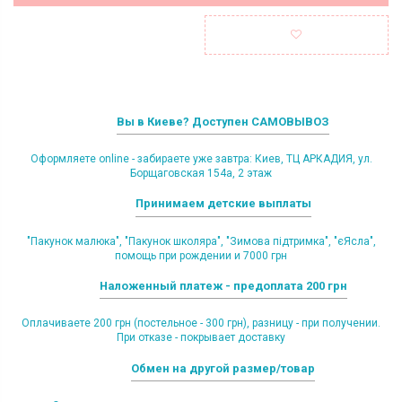
Вы в Киеве? Доступен САМОВЫВОЗ
Оформляете online - забираете уже завтра: Киев, ТЦ АРКАДИЯ, ул.
Борщаговская 154а, 2 этаж
Принимаем детские выплаты
"Пакунок малюка", "Пакунок школяра", "Зимова підтримка", "єЯсла",
помощь при рождении и 7000 грн
Наложенный платеж - предоплата 200 грн
Оплачиваете 200 грн (постельное - 300 грн), разницу - при получении.
При отказе - покрывает доставку
Обмен на другой размер/товар