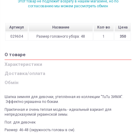
Этот товар не подлежит возрату в нашем магазине, но по
согласованию мы можем рассмотреть обмен
Артикул
Название
Кол-во
Цена
029604
Размер головного убора: 48
1
350
О товаре
Характеристики
Доставка/оплата
Обмін
Шапка зимняя для девочки, утеплённая из коллекции "TuTu ЗИМА".
Эффектно украшена по бокам.
Практичная и очень теплая модель - идеальный вариант для
непредсказуемой украинской зимы.
Пол: для девочек
Размер: 46-48 (окружность головы в см).