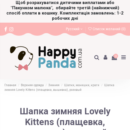
Щоб розрахуватися дитячими виплатами або
"Пакунком малюка",
обирайте третій (найнижчий)
спосіб оплати в кошику. Комплектація замовлень: 1-2
робочих дні
Русский
Список желаний (
0
)
0
Главная
Верхняя одежда
Зимняя
Шапки, манишки, краги
Шапка
зимняя Lovely Kittens (плащевка, вышивка), розовый
Шапка зимняя Lovely
Kittens (плащевка,