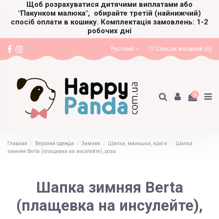
Щоб розрахуватися дитячими виплатами або
"Пакунком малюка",
обирайте третій (найнижчий)
спосіб оплати в кошику. Комплектація замовлень: 1-2
робочих дні
Русский
Список желаний (
0
)
0
Главная
Верхняя одежда
Зимняя
Шапки, манишки, краги
Шапка
зимняя Berta (плащевка на инсулейте), роза
Шапка зимняя Berta
(плащевка на инсулейте),