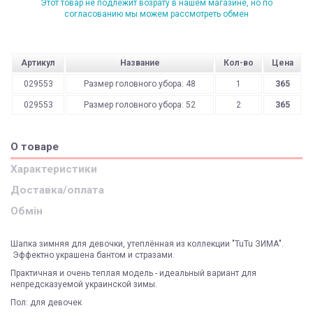
Этот товар не подлежит возрату в нашем магазине, но по
согласованию мы можем рассмотреть обмен
Артикул
Название
Кол-во
Цена
029553
Размер головного убора: 48
1
365
029553
Размер головного убора: 52
2
365
О товаре
Характеристики
Доставка/оплата
Обмін
Шапка зимняя для девочки, утеплённая из коллекции "TuTu ЗИМА".
Эффектно украшена бантом и стразами.
Практичная и очень теплая модель - идеальный вариант для
непредсказуемой украинской зимы.
Пол: для девочек