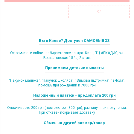
Вы в Киеве? Доступен САМОВЫВОЗ
Оформляете online - забираете уже завтра: Киев, ТЦ АРКАДИЯ, ул.
Борщаговская 154а, 2 этаж
Принимаем детские выплаты
"Пакунок малюка", "Пакунок школяра", "Зимова підтримка", "єЯсла",
помощь при рождении и 7000 грн
Наложенный платеж - предоплата 200 грн
Оплачиваете 200 грн (постельное - 300 грн), разницу - при получении.
При отказе - покрывает доставку
Обмен на другой размер/товар