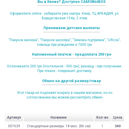
Вы в Киеве? Доступен САМОВЫВОЗ
Оформляете online - забираете уже завтра: Киев, ТЦ АРКАДИЯ, ул.
Борщаговская 154а, 2 этаж
Принимаем детские выплаты
"Пакунок малюка", "Пакунок школяра", "Зимова підтримка", "єЯсла",
помощь при рождении и 7000 грн
Наложенный платеж - предоплата 200 грн
Оплачиваете 200 грн (постельное - 300 грн), разницу - при получении.
При отказе - покрывает доставку
Обмен на другой размер/товар
Этот товар не подлежит возрату в нашем магазине, но по
согласованию мы можем рассмотреть обмен
Артикул
Название
Кол-во
Цена
007639
Стандартные размеры: 18 мес. (86 см)
1
340