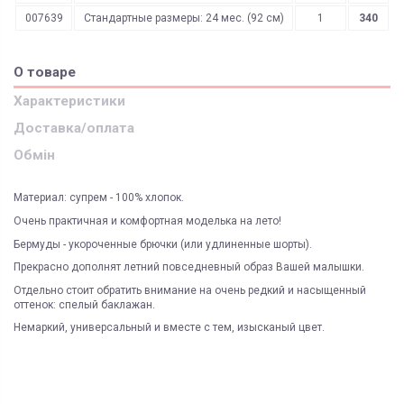
007639
Стандартные размеры: 24 мес. (92 см)
1
340
О товаре
Характеристики
Доставка/оплата
Обмін
Материал: супрем - 100% хлопок.
Очень практичная и комфортная моделька на лето!
Бермуды - укороченные брючки (или удлиненные шорты).
Прекрасно дополнят летний повседневный образ Вашей малышки.
Отдельно стоит обратить внимание на очень редкий и насыщенный
оттенок: спелый баклажан.
Немаркий, универсальный и вместе с тем, изысканый цвет.
ЯК ЗАМОВИТИ? ЧИ Є ДОСТАВКА ПО УКРАІНІ?
ВАЖЛИВО:
Доставка курьером
Киев
Не всі категорії товарів, придбаних на нашому сайті
Доставка по Україні відбувається виключно ТК "Нова Пошта"
і може
підлягають поверненню та обміну!
бути здійснена, як на відділення (або поштомат), так і на адресу
Склад
Киев
Пунктом 9.5. Оферти встановлено, що обміну та/або
Під час оформлення замовлення оберіть потрібний варіант