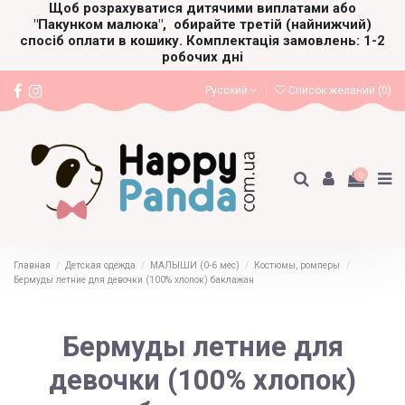
Щоб розрахуватися дитячими виплатами або
"Пакунком малюка",
обирайте третій (найнижчий)
спосіб оплати в кошику. Комплектація замовлень: 1-2
робочих дні
Русский
Список желаний (
0
)
0
Главная
Детская одежда
МАЛЫШИ (0-6 мес)
Костюмы, ромперы
Бермуды летние для девочки (100% хлопок) баклажан
Бермуды летние для
девочки (100% хлопок)