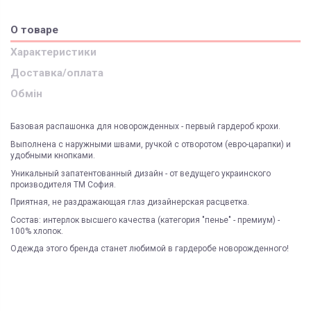
О товаре
Характеристики
Доставка/оплата
Обмін
Базовая распашонка для новорожденных - первый гардероб крохи.
Выполнена с наружными швами, ручкой с отворотом (евро-царапки) и
удобными кнопками.
Уникальный запатентованный дизайн - от ведущего украинского
производителя ТМ София.
Приятная, не раздражающая глаз дизайнерская расцветка.
Состав: интерлок высшего качества (категория "пенье" - премиум) -
100% хлопок.
Одежда этого бренда станет любимой в гардеробе новорожденного!
ЯК ЗАМОВИТИ? ЧИ Є ДОСТАВКА ПО УКРАІНІ?
ВАЖЛИВО:
Функциональность
одежда 1-го слоя
Не всі категорії товарів, придбаних на нашому сайті
Доставка по Україні відбувається виключно ТК "Нова Пошта"
і може
підлягають поверненню та обміну!
бути здійснена, як на відділення (або поштомат), так і на адресу
Склад
Киев
Пунктом 9.5. Оферти встановлено, що обміну та/або
Під час оформлення замовлення оберіть потрібний варіант
Наличие
100% актуально