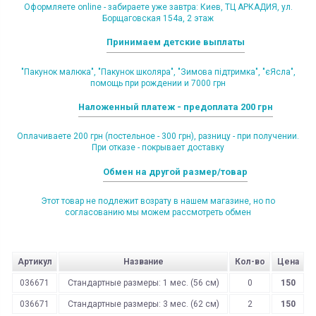
Оформляете online - забираете уже завтра: Киев, ТЦ АРКАДИЯ, ул.
Борщаговская 154а, 2 этаж
Принимаем детские выплаты
"Пакунок малюка", "Пакунок школяра", "Зимова підтримка", "єЯсла",
помощь при рождении и 7000 грн
Наложенный платеж - предоплата 200 грн
Оплачиваете 200 грн (постельное - 300 грн), разницу - при получении.
При отказе - покрывает доставку
Обмен на другой размер/товар
Этот товар не подлежит возрату в нашем магазине, но по
согласованию мы можем рассмотреть обмен
Артикул
Название
Кол-во
Цена
036671
Стандартные размеры: 1 мес. (56 см)
0
150
036671
Стандартные размеры: 3 мес. (62 см)
2
150