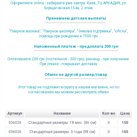
Оформляете online - забираете уже завтра: Киев, ТЦ АРКАДИЯ, ул.
Борщаговская 154а, 2 этаж
Принимаем детские выплаты
"Пакунок малюка", "Пакунок школяра", "Зимова підтримка", "єЯсла",
помощь при рождении и 7000 грн
Наложенный платеж - предоплата 200 грн
Оплачиваете 200 грн (постельное - 300 грн), разницу - при получении.
При отказе - покрывает доставку
Обмен на другой размер/товар
Этот товар не подлежит возрату в нашем магазине, но по
согласованию мы можем рассмотреть обмен
Артикул
Название
Кол-во
Цена
036026
Стандартные размеры: 18 мес. (86 см)
0
150
036026
Стандартные размеры: 3 года (98 см)
0
165