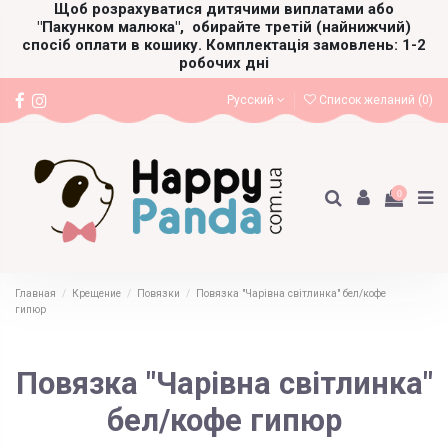
Щоб розрахуватися дитячими виплатами або
"Пакунком малюка",
обирайте третій (найнижчий)
спосіб оплати в кошику. Комплектація замовлень: 1-2
робочих дні
Русский
Список желаний (
0
)
0
Главная
Крещение
Повязки
Повязка "Чарівна світлинка" бел/кофе
гипюр
Повязка "Чарівна світлинка"
бел/кофе гипюр