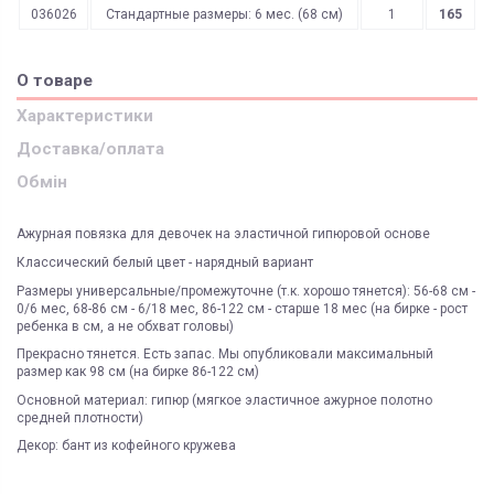
036026
Стандартные размеры: 6 мес. (68 см)
1
165
О товаре
Характеристики
Доставка/оплата
Обмін
Ажурная повязка для девочек на эластичной гипюровой основе
Классический белый цвет - нарядный вариант
Размеры универсальные/промежуточне (т.к. хорошо тянется): 56-68 см -
0/6 мес, 68-86 см - 6/18 мес, 86-122 см - старше 18 мес (на бирке - рост
ребенка в см, а не обхват головы)
Прекрасно тянется. Есть запас. Мы опубликовали максимальный
размер как 98 см (на бирке 86-122 см)
Основной материал: гипюр (мягкое эластичное ажурное полотно
средней плотности)
Декор: бант из кофейного кружева
ЯК ЗАМОВИТИ? ЧИ Є ДОСТАВКА ПО УКРАІНІ?
ВАЖЛИВО:
Доставка курьером
Киев
Не всі категорії товарів, придбаних на нашому сайті
Доставка по Україні відбувається виключно ТК "Нова Пошта"
і може