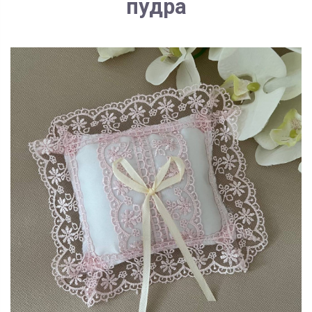
пудра