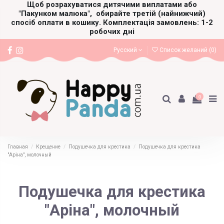
Щоб розрахуватися дитячими виплатами або
"Пакунком малюка",
обирайте третій (найнижчий)
спосіб оплати в кошику. Комплектація замовлень: 1-2
робочих дні
Русский
Список желаний (
0
)
0
Главная
Крещение
Подушечка для крестика
Подушечка для крестика
"Аріна", молочный
Подушечка для крестика
"Аріна", молочный