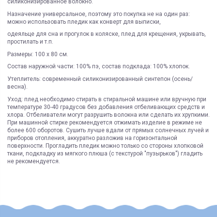
силиконизированное волокно.
Назначение универсальное, поэтому это покупка не на один раз:
можно использовать пледик как конверт для выписки,
одеяльце для сна и прогулок в коляске, плед для крещения, укрывать,
простилать и т.п.
Размеры: 100 х 80 см.
Состав наружной части: 100% пэ, состав подклада: 100% хлопок.
Утеплитель: современный силиконизированный синтепон (осень/
весна).
Уход: плед необходимо стирать в стиральной машине или вручную при
температуре 30-40 градусов без добавления отбеливающих средств и
хлора. Отбеливатели могут разрушить волокна или сделать их хрупкими.
При машинной стирке рекомендуется отжимать изделие в режиме не
более 600 оборотов. Сушить лучше вдали от прямых солнечных лучей и
приборов отопления, аккуратно разложив на горизонтальной
поверхности. Прогладить пледик можно только со стороны хлопковой
ткани, подкладку из мягкого плюша (с текстурой "пузырьков") гладить
не рекомендуется.
ЯК ЗАМОВИТИ? ЧИ Є ДОСТАВКА ПО УКРАІНІ?
ВАЖЛИВО:
Пол
унисекс
Не всі категорії товарів, придбаних на нашому сайті
Доставка по Україні відбувається виключно ТК "Нова Пошта"
і може
підлягають поверненню та обміну!
бути здійснена, як на відділення (або поштомат), так і на адресу
Сезон
всесезон
Пунктом 9.5. Оферти встановлено, що обміну та/або
Під час оформлення замовлення оберіть потрібний варіант
поверненню НЕ ПІДЛЯГАЮТЬ наступні категоріі товарів
Состояние
Новый товар
Укрпоштою відправок наразі НЕ здійснюємо!
Продавця: