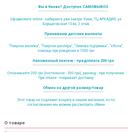
Вы в Киеве? Доступен САМОВЫВОЗ
Оформляете online - забираете уже завтра: Киев, ТЦ АРКАДИЯ, ул.
Борщаговская 154а, 2 этаж
Принимаем детские выплаты
"Пакунок малюка", "Пакунок школяра", "Зимова підтримка", "єЯсла",
помощь при рождении и 7000 грн
Наложенный платеж - предоплата 200 грн
Оплачиваете 200 грн (постельное - 300 грн), разницу - при получении.
При отказе - покрывает доставку
Обмен на другой размер/товар
Этот товар не подлежит возрату в нашем магазине, но по
согласованию мы можем рассмотреть обмен
О товаре