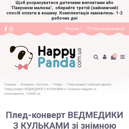
Щоб розрахуватися дитячими виплатами або
"Пакунком малюка",
обирайте третій (найнижчий)
спосіб оплати в кошику. Комплектація замовлень: 1-2
робочих дні
Русский
Список желаний (
0
)
0
Главная
Конверты, текстиль
Пледы
Плед-конверт (съёмное одеяло)
Плед-конверт ВЕДМЕДИКИ З КУЛЬКАМИ зі знімною ковдрою (з
утеплювачем), 100х80 см
Плед-конверт ВЕДМЕДИКИ
З КУЛЬКАМИ зі знімною