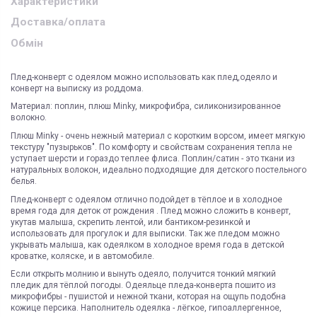
Характеристики
Доставка/оплата
Обмін
Плед-конверт с одеялом можно использовать как плед,одеяло и
конверт на выписку из роддома.
Материал: поплин, плюш Minky, микрофибра, силиконизированное
волокно.
Плюш Minky - очень нежный материал с коротким ворсом, имеет мягкую
текстуру "пузырьков". По комфорту и свойствам сохранения тепла не
уступает шерсти и гораздо теплее флиса. Поплин/сатин - это ткани из
натуральных волокон, идеально подходящие для детского постельного
белья.
Плед-конверт с одеялом отлично подойдет в тёплое и в холодное
время года для деток от рождения . Плед можно сложить в конверт,
укутав малыша, скрепить лентой, или бантиком-резинкой и
использовать для прогулок и для выписки. Так же пледом можно
укрывать малыша, как одеялком в холодное время года в детской
кроватке, коляске, и в автомобиле.
Если открыть молнию и вынуть одеяло, получится тонкий мягкий
пледик для тёплой погоды. Одеяльце пледа-конверта пошито из
микрофибры - пушистой и нежной ткани, которая на ощупь подобна
кожице персика. Наполнитель одеялка - лёгкое, гипоаллергенное,