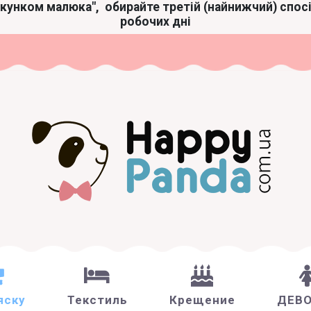
акунком малюка",
обирайте третій (найнижчий) спос
робочих дні
яску
Текстиль
Крещение
ДЕВ