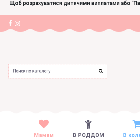
Щоб розрахуватися дитячими виплатами або "П
Мамам
В РОДДОМ
В кол