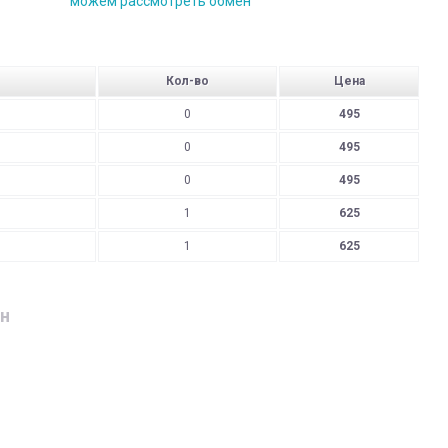
можем рассмотреть обмен
Кол-во
Цена
0
495
0
495
0
495
1
625
1
625
н
дресу
родавця: