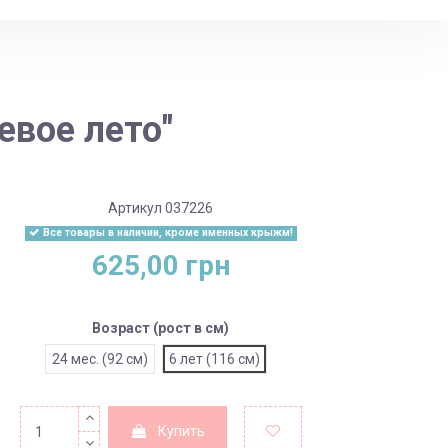
евое лето"
Артикул
037226
Все товары в наличии, кроме именных крыжм!
625,00 грн
Возраст (рост в см)
24 мес. (92 см)
6 лет (116 см)
Купить