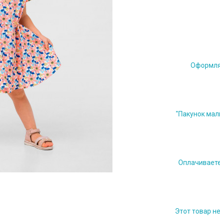
Оформляе
"Пакунок мал
Оплачиваете 
Этот товар н