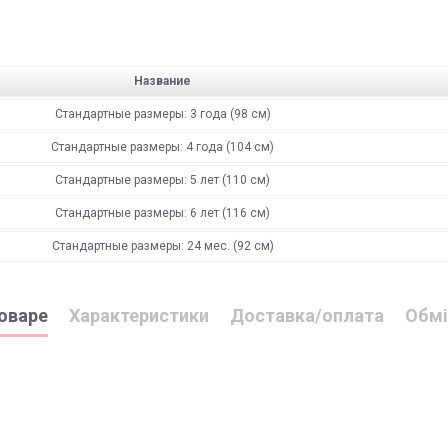
Название
Стандартные размеры: 3 года (98 см)
Стандартные размеры: 4 года (104 см)
Стандартные размеры: 5 лет (110 см)
Стандартные размеры: 6 лет (116 см)
Стандартные размеры: 24 мес. (92 см)
оваре
Характеристики
Доставка/оплата
Обмі
лето
підлягають поверненню та обміну!
"
і може бути здійснена, як на відділення (або поштомат), так і на а
поверненню НЕ ПІДЛЯГАЮТЬ наступні категоріі товарів П
100% хлопок