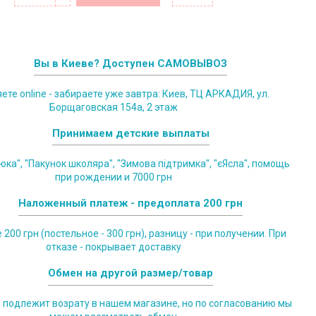
Вы в Киеве? Доступен САМОВЫВОЗ
те online - забираете уже завтра: Киев, ТЦ АРКАДИЯ, ул.
Борщаговская 154а, 2 этаж
Принимаем детские выплаты
юка", "Пакунок школяра", "Зимова підтримка", "єЯсла", помощь
при рождении и 7000 грн
Наложенный платеж - предоплата 200 грн
200 грн (постельное - 300 грн), разницу - при получении. При
отказе - покрывает доставку
Обмен на другой размер/товар
е подлежит возрату в нашем магазине, но по согласованию мы