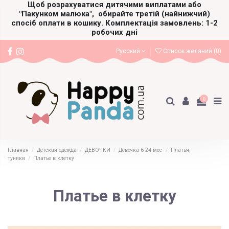
Щоб розрахуватися дитячими виплатами або
"Пакунком малюка",
обирайте третій (найнижчий)
спосіб оплати в кошику. Комплектація замовлень: 1-2
робочих дні
Русский
Список желаний (
0
)
0
Главная
Детская одежда
ДЕВОЧКИ
Девочка 6-24 мес
Платья,
туники
Платье в клетку
Платье в клетку