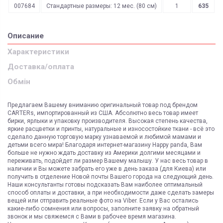
007684
Стандартные размеры: 12 мес. (80 см)
1
635
Описание
Характеристики
Доставка/оплата
Обмін
Предлагаем Вашему вниманию оригинальный товар под брендом
CARTERs, импортированный из США. Абсолютно весь товар имеет
бирки, ярлыки и упаковку производителя. Высокая степень качества,
яркие расцветки и принты, натуральные и износостойкие ткани - всё это
сделало данную торговую марку узнаваемой и любимой мамами и
детьми всего мира! Благодаря интернет-магазину Happy panda, Вам
больше не нужно ждать доставку из Америки долгими месяцами и
переживать, подойдет ли размер Вашему малышу. У нас весь товар в
наличии и Вы можете забрать его уже в день заказа (для Киева) или
получить в отделение Новой почты Вашего города на следующий день.
Наши консультанты готовы подсказать Вам наиболее оптимальный
способ оплаты и доставки, а при необходимости даже сделать замеры
вещей или отправить реальные фото на Viber. Если у Вас остались
какие-либо сомнения или вопросы, заполните заявку на обратный
звонок и мы свяжемся с Вами в рабочее время магазина.