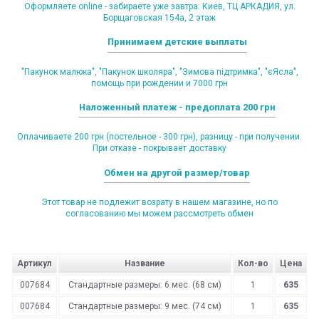
Оформляете online - забираете уже завтра: Киев, ТЦ АРКАДИЯ, ул.
Борщаговская 154а, 2 этаж
Принимаем детские выплаты
"Пакунок малюка", "Пакунок школяра", "Зимова підтримка", "єЯсла",
помощь при рождении и 7000 грн
Наложенный платеж - предоплата 200 грн
Оплачиваете 200 грн (постельное - 300 грн), разницу - при получении.
При отказе - покрывает доставку
Обмен на другой размер/товар
Этот товар не подлежит возрату в нашем магазине, но по
согласованию мы можем рассмотреть обмен
Артикул
Название
Кол-во
Цена
007684
Стандартные размеры: 6 мес. (68 см)
1
635
007684
Стандартные размеры: 9 мес. (74 см)
1
635