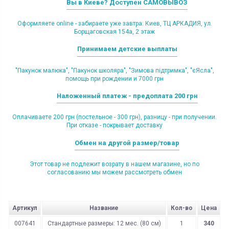
Вы в Киеве? Доступен САМОВЫВОЗ
Оформляете online - забираете уже завтра: Киев, ТЦ АРКАДИЯ, ул.
Борщаговская 154а, 2 этаж
Принимаем детские выплаты
"Пакунок малюка", "Пакунок школяра", "Зимова підтримка", "єЯсла",
помощь при рождении и 7000 грн
Наложенный платеж - предоплата 200 грн
Оплачиваете 200 грн (постельное - 300 грн), разницу - при получении.
При отказе - покрывает доставку
Обмен на другой размер/товар
Этот товар не подлежит возрату в нашем магазине, но по
согласованию мы можем рассмотреть обмен
Артикул
Название
Кол-во
Цена
007641
Стандартные размеры: 12 мес. (80 см)
1
340