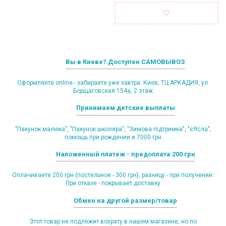
Вы в Киеве? Доступен САМОВЫВОЗ
Оформляете online - забираете уже завтра: Киев, ТЦ АРКАДИЯ, ул.
Борщаговская 154а, 2 этаж
Принимаем детские выплаты
"Пакунок малюка", "Пакунок школяра", "Зимова підтримка", "єЯсла",
помощь при рождении и 7000 грн
Наложенный платеж - предоплата 200 грн
Оплачиваете 200 грн (постельное - 300 грн), разницу - при получении.
При отказе - покрывает доставку
Обмен на другой размер/товар
Этот товар не подлежит возрату в нашем магазине, но по