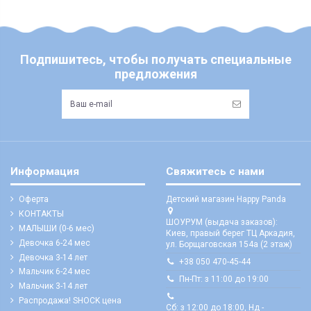
підлягають поверненню та обміну!
бути здійснена, як на відділення (або поштомат), так і на адресу
Склад
Киев
Пунктом 9.5. Оферти встановлено, що обміну та/або
Під час оформлення замовлення оберіть потрібний варіант
Наличие
100% актуально
поверненню НЕ ПІДЛЯГАЮТЬ наступні категоріі товарів
Укрпоштою відправок наразі НЕ здійснюємо!
Продавця:
Бренд
MerryBee
- аксесуари для дитячих візочків та автокрісел, в тому числі:
ЧИ Є БЕЗКОШТОВНА ДОСТАВКА?
Подпишитесь, чтобы получать специальные
Пол
девочка
козирки, матрасики, вкладиші, простинки та подушки;
Безкоштовна доставка по Україні можлива виключно у відділення ТК
предложения
- корсетні товари;
"Нова Пошта"
для 100% передоплачених замовлень від 7500 грн
(не
Сезон
лето
розповсюджується на післяплату та адресну доставку)
- парфюмерно-косметичні вироби;
Размерная сетка
соответствует
ЯКІ ВАРІАНТИ ОПЛАТИ? ЧИ Є "ПАКУНОК МАЛЮКА"?
- пір’яно-пухові та хутряні вироби натуральні або штучні (в
тому числі: конверти, футмуфи, вироби з натуральною чи
Страна регистрации
Украина
Доступні варіанти:
комбінованою овчиною, флісові та/або хутряні чохли у візок/
- оплата за реквізитами IBAN на розрахунковий рахунок ФОП
автокрісло тощо);
Возможность самовывоза
да
- дитячі іграшки м'які;
- оплата онлайн карткою, в тому числі карткою "Пакунок малюка" (третій
Доставка по Украине
Новая почта
Информация
Свяжитесь с нами
варіант в кошику)
- дитячі іграшки гумові надувні;
- зубні щітки, розчіски, гребенці та щітки масажні;
- сплатити у відділенні ТК "Нова Пошта" при отриманні (є часткова
Оферта
Детский магазин Happy Panda
передоплата)
- рукавички (в тому числі: царапки, краги, перчатки, муфти);
КОНТАКТЫ
- готівкою, карткою в терміналі чи картою "Пакунок малюка" при
- тканини, тюлегардинні і мереживні полотна;
Бренд
ШОУРУМ (выдача заказов):
МАЛЫШИ (0-6 мес)
самовивозі (тільки для Києва)
Киев, правый берег ТЦ Аркадия,
- білизна натільна (в тому числі: купальники, топи, майки,
Девочка 6-24 мес
ул. Борщаговская 154а (2 этаж)
труси, бюстгальтери, сорочки, халати, піжами, сліпи тощо);
УВАГА: реквізити для оплати на рахунок ФОП відображаються одразу
Девочка 3-14 лет
після здійснення замовлення, а також додатково надсилаються у
- білизна постільна, аксесуари та дитячий текстиль (в тому
+38 050 470-45-44
месенджери
Мальчик 6-24 мес
числі: рушники, подушки всіх видів, кокони-позиціонери,
Пн-Пт: з 11:00 до 19:00
матрасики у люльку/ліжко/візочок, пледи, ковдри, конверти,
Мальчик 3-14 лет
ЧИ Є "НАЛОЖКА"?
простирадла, наволочки, півковдри, пелюшки та
Распродажа! SHOCK цена
При виборі типу доставки "післяплата", необхідно внести передоплату
європелюшки, балдахіни та тримачі до них, козирки до
Сб: з 12:00 до 18:00, Нд -