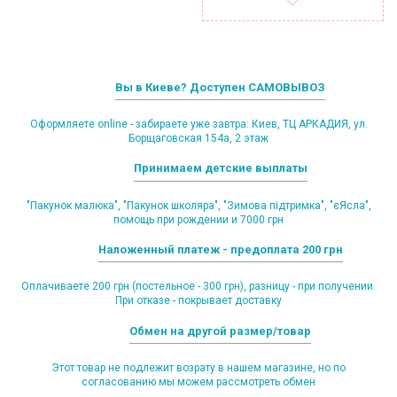
Вы в Киеве? Доступен САМОВЫВОЗ
Оформляете online - забираете уже завтра: Киев, ТЦ АРКАДИЯ, ул.
Борщаговская 154а, 2 этаж
Принимаем детские выплаты
"Пакунок малюка", "Пакунок школяра", "Зимова підтримка", "єЯсла",
помощь при рождении и 7000 грн
Наложенный платеж - предоплата 200 грн
Оплачиваете 200 грн (постельное - 300 грн), разницу - при получении.
При отказе - покрывает доставку
Обмен на другой размер/товар
Этот товар не подлежит возрату в нашем магазине, но по
согласованию мы можем рассмотреть обмен