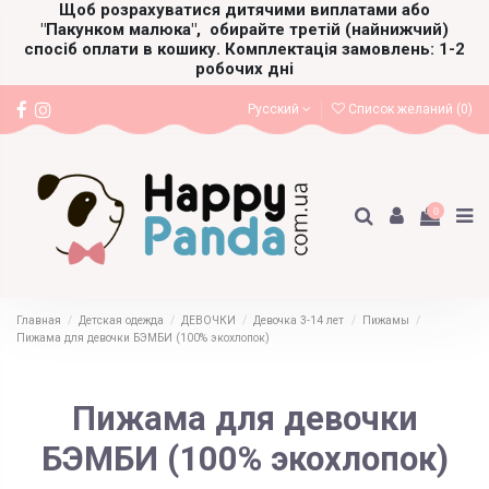
Щоб розрахуватися дитячими виплатами або
"Пакунком малюка",
обирайте третій (найнижчий)
спосіб оплати в кошику. Комплектація замовлень: 1-2
робочих дні
Русский
Список желаний (
0
)
0
Главная
Детская одежда
ДЕВОЧКИ
Девочка 3-14 лет
Пижамы
Пижама для девочки БЭМБИ (100% экохлопок)
Пижама для девочки
БЭМБИ (100% экохлопок)