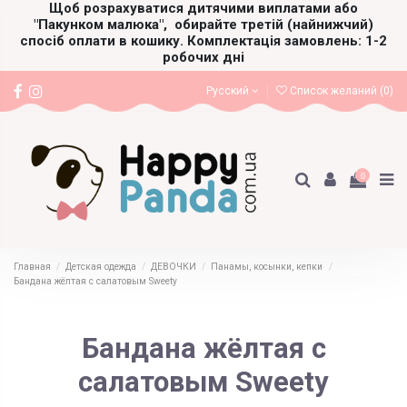
Щоб розрахуватися дитячими виплатами або
"Пакунком малюка",
обирайте третій (найнижчий)
спосіб оплати в кошику. Комплектація замовлень: 1-2
робочих дні
Русский
Список желаний (
0
)
0
Главная
Детская одежда
ДЕВОЧКИ
Панамы, косынки, кепки
Бандана жёлтая с салатовым Sweety
Бандана жёлтая с
салатовым Sweety