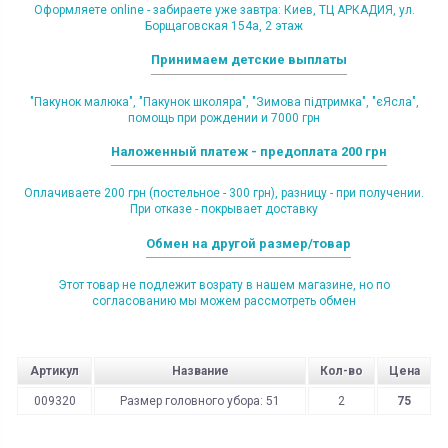
Оформляете online - забираете уже завтра: Киев, ТЦ АРКАДИЯ, ул.
Борщаговская 154а, 2 этаж
Принимаем детские выплаты
"Пакунок малюка", "Пакунок школяра", "Зимова підтримка", "єЯсла",
помощь при рождении и 7000 грн
Наложенный платеж - предоплата 200 грн
Оплачиваете 200 грн (постельное - 300 грн), разницу - при получении.
При отказе - покрывает доставку
Обмен на другой размер/товар
Этот товар не подлежит возрату в нашем магазине, но по
согласованию мы можем рассмотреть обмен
Артикул
Название
Кол-во
Цена
009320
Размер головного убора: 51
2
75