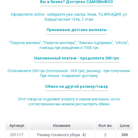
Вы в Киеве? Доступен САМОВЫВОЗ
Оформляете online - забираете уже завтра: Киев, ТЦ АРКАДИЯ, ул.
Борщаговская 154а, 2 этаж
Принимаем детские выплаты
"Пакунок малюка", "Пакунок школяра", "Зимова підтримка", "єЯсла",
помощь при рождении и 7000 грн
Наложенный платеж - предоплата 200 грн
Оплачиваете 200 грн (постельное - 300 грн), разницу - при получении.
При отказе - покрывает доставку
Обмен на другой размер/товар
Этот товар не подлежит возрату в нашем магазине, но по
согласованию мы можем рассмотреть обмен
Артикул
Название
Кол-во
Цена
031117
Размер головного убора: 42
2
300