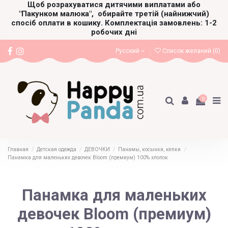
Щоб розрахуватися дитячими виплатами або
"Пакунком малюка",
обирайте третій (найнижчий)
спосіб оплати в кошику. Комплектація замовлень: 1-2
робочих дні
Русский
Список желаний (
0
)
0
Главная
Детская одежда
ДЕВОЧКИ
Панамы, косынки, кепки
Панамка для маленьких девочек Bloom (премиум) 100% хлопок
Панамка для маленьких
девочек Bloom (премиум)