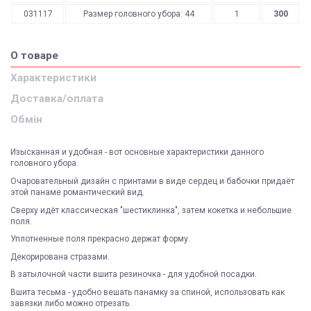
031117
Размер головного убора: 44
1
300
О товаре
Характеристики
Доставка/оплата
Обмін
Изысканная и удобная - вот основные характеристики данного
головного убора.
Очаровательный дизайн с принтами в виде сердец и бабочки придаёт
этой панаме романтический вид.
Сверху идёт классическая "шестиклинка", затем кокетка и небольшие
поля.
Уплотненные поля прекрасно держат форму.
Декорирована стразами.
В затылочной части вшита резиночка - для удобной посадки.
Вшита тесьма - удобно вешать панамку за спиной, использовать как
завязки либо можно отрезать.