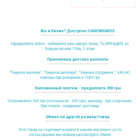
Вы в Киеве? Доступен САМОВЫВОЗ
Оформляете online - забираете уже завтра: Киев, ТЦ АРКАДИЯ, ул.
Борщаговская 154а, 2 этаж
Принимаем детские выплаты
"Пакунок малюка", "Пакунок школяра", "Зимова підтримка", "єЯсла",
помощь при рождении и 7000 грн
Наложенный платеж - предоплата 200 грн
Оплачиваете 200 грн (постельное - 300 грн), разницу - при получении.
При отказе - покрывает доставку
Обмен на другой размер/товар
Этот товар не подлежит возрату в нашем магазине, но по
согласованию мы можем рассмотреть обмен