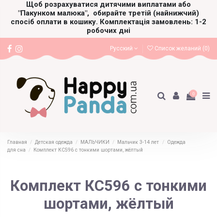
Щоб розрахуватися дитячими виплатами або
"Пакунком малюка",
обирайте третій (найнижчий)
спосіб оплати в кошику. Комплектація замовлень: 1-2
робочих дні
Русский
Список желаний (
0
)
0
Главная
Детская одежда
МАЛЬЧИКИ
Мальчик 3-14 лет
Одежда
для сна
Комплект КС596 с тонкими шортами, жёлтый
Комплект КС596 с тонкими
шортами, жёлтый