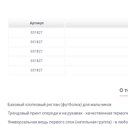
Артикул
031827
031827
031827
031827
031827
О т
Базовый хлопковый реглан (футболка) для мальчиков
Трендовый принт спереди и на рукавах - качественная термо
Универсальная вещь первого слоя (нательная группа) - в люб