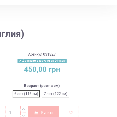
нглия)
Артикул
031827
Доставим в шоурум за 24 часа!
450,00 грн
Возраст (рост в см)
6 лет (116 см)
7 лет (122 см)
Купить