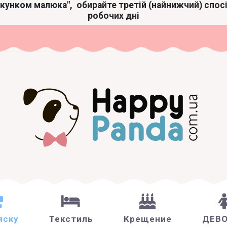
акунком малюка",
обирайте третій (найнижчий) спос
робочих дні
яску
Текстиль
Крещение
ДЕВ