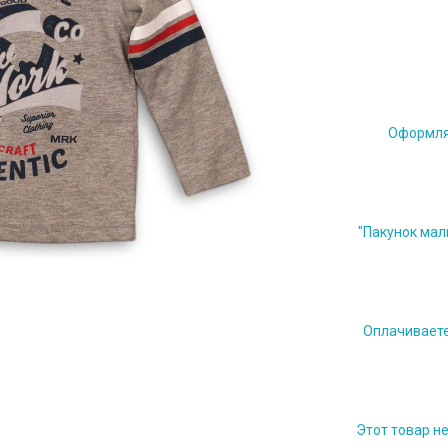
Оформляе
"Пакунок мал
Оплачиваете 
Этот товар н