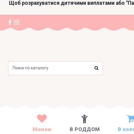
Щоб розрахуватися дитячими виплатами або "П
Мамам
В РОДДОМ
В кол