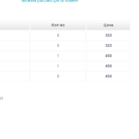
можем рассмотреть обмен
Кол-во
Цена
0
323
0
323
1
450
1
450
0
450
н