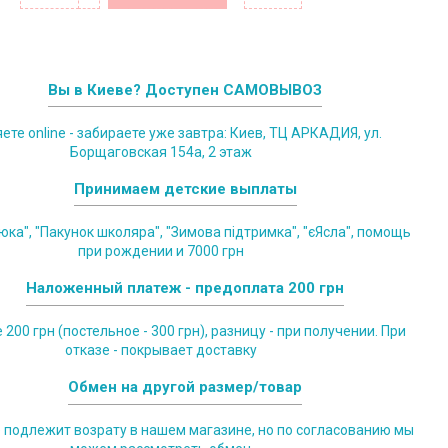
Вы в Киеве? Доступен САМОВЫВОЗ
те online - забираете уже завтра: Киев, ТЦ АРКАДИЯ, ул.
Борщаговская 154а, 2 этаж
Принимаем детские выплаты
юка", "Пакунок школяра", "Зимова підтримка", "єЯсла", помощь
при рождении и 7000 грн
Наложенный платеж - предоплата 200 грн
200 грн (постельное - 300 грн), разницу - при получении. При
отказе - покрывает доставку
Обмен на другой размер/товар
е подлежит возрату в нашем магазине, но по согласованию мы