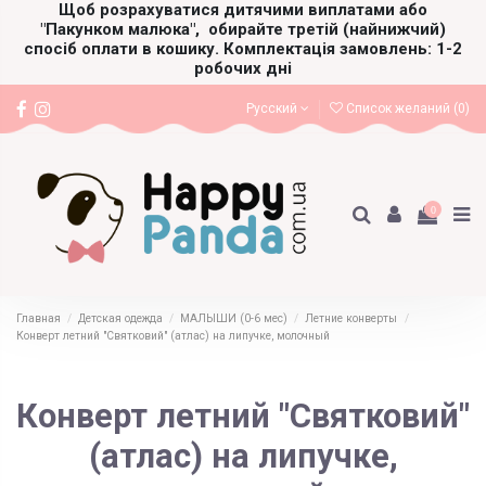
Щоб розрахуватися дитячими виплатами або
"Пакунком малюка",
обирайте третій (найнижчий)
спосіб оплати в кошику. Комплектація замовлень: 1-2
робочих дні
Русский
Список желаний (
0
)
0
Главная
Детская одежда
МАЛЫШИ (0-6 мес)
Летние конверты
Конверт летний "Святковий" (атлас) на липучке, молочный
Конверт летний "Святковий"
(атлас) на липучке,